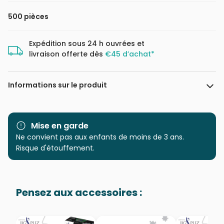
500 pièces
Expédition sous 24 h ouvrées et
livraison offerte dès
€45 d’achat*
Informations sur le produit
Marque
Dino
Mise en garde
Catégorie
Ne convient pas aux enfants de moins de 3 ans.
Puzzles - Campagne
Risque d'étouffement.
Age
Puzzle pour Adultes (500 à
48.000 pièces)
Pensez aux accessoires :
Provenance
Puzzles fabriqués en France
EAN
8590878502703