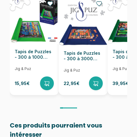
Nombre de pièces
500 pièces
Dimensions
47 x 33 cm
Tapis de Puzzles
Tapis de P
Tapis de Puzzles
- 300 à 1000
- 300 à 6
- 300 à 3000
pièces
pièces
Pièces
Jig & Puz
Jig & Puz
Jig & Puz
15,95€
22,95€
39,95€
Ces produits pourraient vous
intéresser