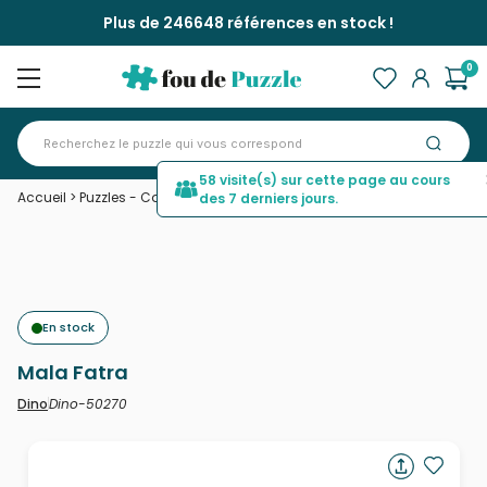
Plus de 246648 références en stock !
0
58 visite(s) sur cette page au cours
Accueil
>
Puzzles - Campagne
>
Mala Fatra
des 7 derniers jours.
En stock
Mala Fatra
Dino-50270
Dino