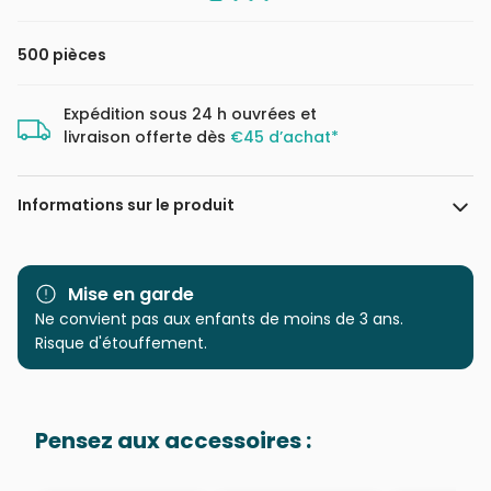
500 pièces
Expédition sous 24 h ouvrées et
livraison offerte dès
€45 d’achat*
Informations sur le produit
Marque
Dino
Mise en garde
Catégorie
Ne convient pas aux enfants de moins de 3 ans.
Puzzles - Voitures, Motos et
Camions
Risque d'étouffement.
Age
Puzzle pour Adultes (500 à
48.000 pièces)
Pensez aux accessoires :
Provenance
Puzzles fabriqués en France