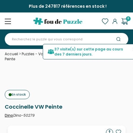
Plus de 247817 références en stock !
0
37 visite(s) sur cette page au cours
Accueil
>
Puzzles - Voitures, Motos et Camions
>
Coccinelle VW
des 7 derniers jours.
Peinte
En stock
Coccinelle VW Peinte
Dino-50279
Dino