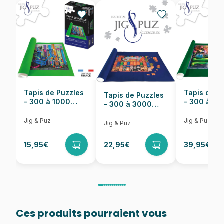
EAN
8590878502796
Nombre de pièces
500 pièces
Dimensions
47 x 33 cm
Tapis de Puzzles
Tapis de P
Tapis de Puzzles
- 300 à 1000
- 300 à 6
- 300 à 3000
pièces
pièces
Pièces
Jig & Puz
Jig & Puz
Jig & Puz
15,95€
22,95€
39,95€
Ces produits pourraient vous