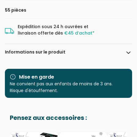
55 pièces
Expédition sous 24 h ouvrées et
livraison offerte dès
€45 d’achat*
Informations sur le produit
Marque
Dino
Mise en garde
Catégorie
Ne convient pas aux enfants de moins de 3 ans.
Puzzles - Déco et Objets
Risque d'étouffement.
Age
à partir de 6 ans (50 à 100
pièces)
Pensez aux accessoires :
Provenance
Puzzles fabriqués en France
EAN
8590878335462