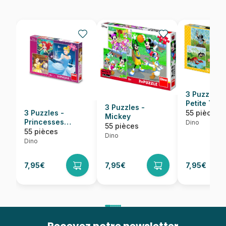
3 Puzzles -
Petite Tau
3 Puzzles -
3 Puzzles -
55 pièces
Mickey
Princesses
Dino
55 pièces
Heureuses
55 pièces
Dino
Dino
7,95€
7,95€
7,95€