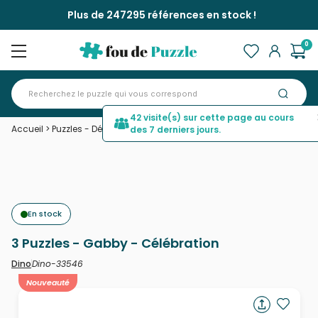
Plus de 247295 références en stock !
0
42 visite(s) sur cette page au cours
Accueil
>
Puzzles - Déco et Objets
>
3 Puzzles - Gabby - Célébration
des 7 derniers jours.
En stock
3 Puzzles - Gabby - Célébration
Dino-33546
Dino
Nouveauté