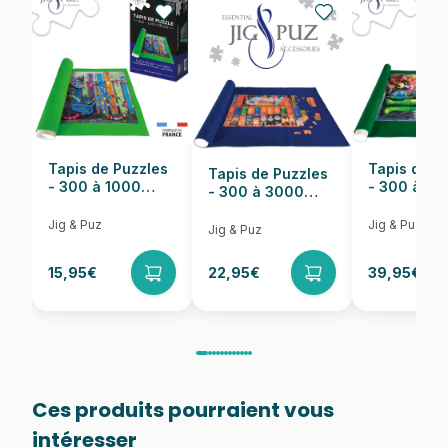
Nombre de pièces
55 pièces
Dimensions
18 x 18 cm
Tapis de Puzzles
Tapis de P
Tapis de Puzzles
- 300 à 1000
- 300 à 6
- 300 à 3000
pièces
pièces
Pièces
Jig & Puz
Jig & Puz
Jig & Puz
15,95€
22,95€
39,95€
Ces produits pourraient vous
intéresser