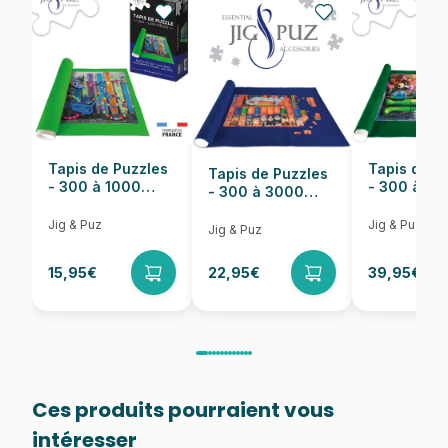
Nombre de pièces
500 pièces
Dimensions
67 x 48 cm
Tapis de Puzzles
Tapis de P
Tapis de Puzzles
- 300 à 1000
- 300 à 6
- 300 à 3000
pièces
pièces
Pièces
Jig & Puz
Jig & Puz
Jig & Puz
15,95€
22,95€
39,95€
Ces produits pourraient vous
intéresser