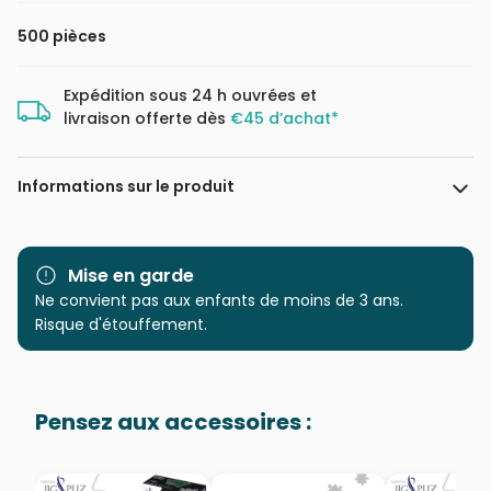
500 pièces
Expédition sous 24 h ouvrées et
livraison offerte dès
€45 d’achat*
Informations sur le produit
Marque
Cobble Hill
Mise en garde
Catégorie
Ne convient pas aux enfants de moins de 3 ans.
Puzzles - Chiens
Risque d'étouffement.
Age
Puzzle pour Adultes (500 à
48.000 pièces)
Pensez aux accessoires :
Provenance
Puzzles fabriqués en France
EAN
625012451383