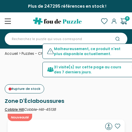
Plus de 247295 références en stock !
0
Malheureusement, ce produit n'est
Accueil
>
Puzzles - Chiens
>
Zone D'Éclaboussures
plus disponible actuellement.
31 visite(s) sur cette page au cours
des 7 derniers jours.
Rupture de stock
Zone D'Éclaboussures
Cobble-Hill-45138
Cobble Hill
Nouveauté