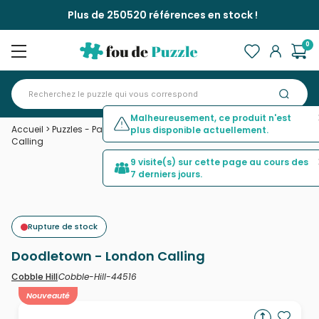
Plus de 250520 références en stock !
0
Malheureusement, ce produit n'est
Accueil
>
Puzzles - Pays : Royaume-Uni
>
Doodletown - London
plus disponible actuellement.
Calling
9 visite(s) sur cette page au cours des
7 derniers jours.
Rupture de stock
Doodletown - London Calling
Cobble-Hill-44516
Cobble Hill
Nouveauté