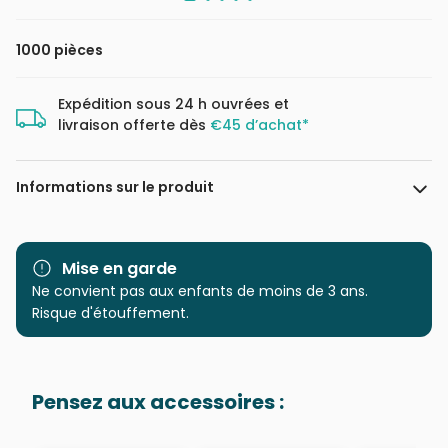
1000 pièces
Expédition sous 24 h ouvrées et
livraison offerte dès
€45 d’achat*
Informations sur le produit
Marque
Cobble Hill
Mise en garde
Catégorie
Ne convient pas aux enfants de moins de 3 ans.
Puzzles - Pays : Royaume-
Uni
Risque d'étouffement.
Age
Puzzle pour Adultes (500 à
48.000 pièces)
Pensez aux accessoires :
Provenance
Puzzles fabriqués en France