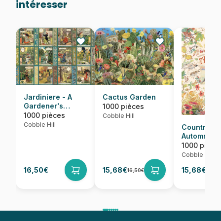
intéresser
Jardiniere - A
Cactus Garden
Gardener's
1000 pièces
Calendar
1000 pièces
Cobble Hill
Cobble Hill
Country Dia
Automne
1000 pièce
Cobble Hill
16,50€
15,68€
15,68€
16,50€
16,50