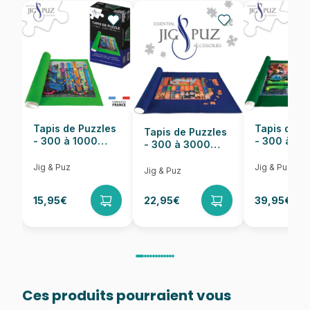
EAN
625012445160
Nombre de pièces
1000 pièces
Dimensions
67 x 48 cm
Tapis de Puzzles
Tapis de P
Tapis de Puzzles
- 300 à 1000
- 300 à 6
- 300 à 3000
pièces
pièces
Pièces
Jig & Puz
Jig & Puz
Jig & Puz
15,95€
22,95€
39,95€
Ces produits pourraient vous