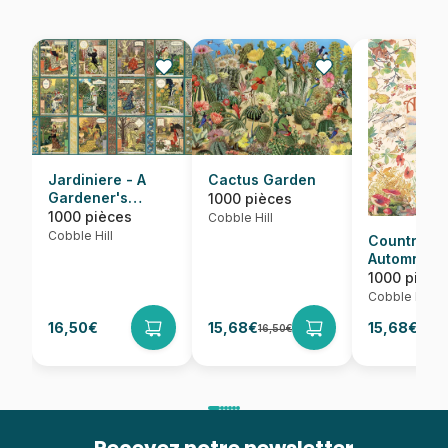
Jardiniere - A
Cactus Garden
Gardener's
1000 pièces
Calendar
1000 pièces
Cobble Hill
Cobble Hill
Country Dia
Automne
1000 pièce
Cobble Hill
16,50€
15,68€
15,68€
16,50€
16,50