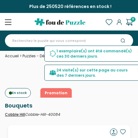
Plus de 250520 références en stock !
0
1 exemplaire(s) ont été commandé(s)
Accueil
>
Puzzles - Déco et Objets
>
Bouquets
ces 30 derniers jours.
24 visite(s) sur cette page au cours
des 7 derniers jours.
En stock
Promotion
Bouquets
Cobble-Hill-40084
Cobble Hill