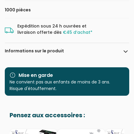
1000 pièces
Expédition sous 24 h ouvrées et
livraison offerte dès
€45 d’achat*
Informations sur le produit
Marque
Cobble Hill
Mise en garde
Catégorie
Ne convient pas aux enfants de moins de 3 ans.
Puzzles - Déco et Objets
Risque d'étouffement.
Age
Puzzle pour Adultes (500 à
48.000 pièces)
Pensez aux accessoires :
Provenance
Puzzles fabriqués en France
EAN
625012400848