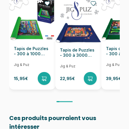
Nombre de pièces
1000 pièces
Dimensions
68 x 49 cm
Tapis de Puzzles
Tapis de P
Tapis de Puzzles
- 300 à 1000
- 300 à 6
- 300 à 3000
pièces
pièces
Pièces
Jig & Puz
Jig & Puz
Jig & Puz
15,95€
22,95€
39,95€
Ces produits pourraient vous
intéresser