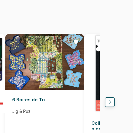
Puzzles fabriqués en France
625012402989
1000 pièces
49 x 67 cm
6 Boites de Tri
Jig & Puz
Colle pour Puzzle
pièces