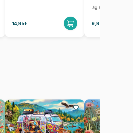
Jig & Puz
14,95€
9,95€