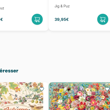
Jig & Puz
Puz
5€
39,95€
téresser