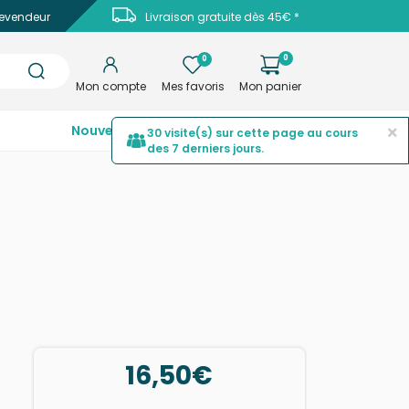
evendeur
Livraison gratuite dès 45€ *
0
0
Mon compte
Mes favoris
Mon panier
×
Nouveautés
Top ventes
Promotions
30 visite(s) sur cette page au cours
des 7 derniers jours.
16,50€