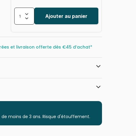
Ajouter au panier
rées et livraison offerte dès
€45 d’achat*
Cobble Hill
Puzzles - Déco et Objets
 de moins de 3 ans. Risque d'étouffement.
Puzzle pour Adultes (500 à 48.000
pièces)