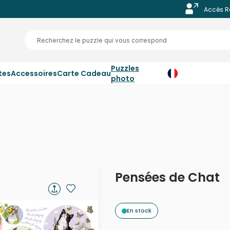
Accès R
Puzzles
tes
Accessoires
Carte Cadeau
photo
Pensées de Chat
En stock