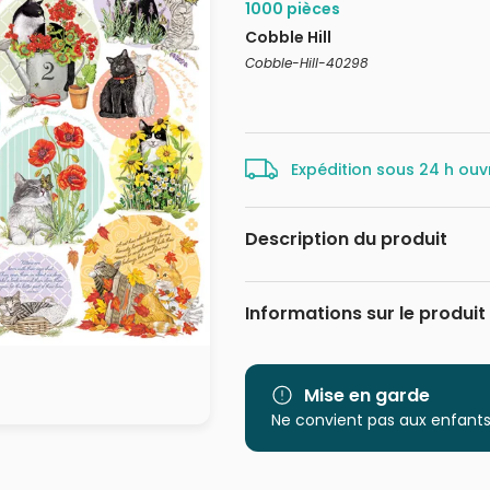
1000 pièces
Cobble Hill
Cobble-Hill-40298
Expédition sous 24 h ouv
Description du produit
Mary Lake-Thompson
Informations sur le produit
Marque
Catégorie
Mise en garde
Ne convient pas aux enfants
Age