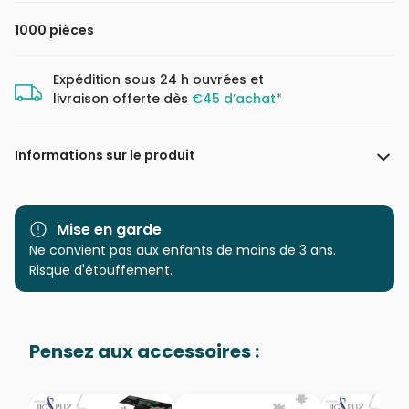
1000 pièces
Expédition sous 24 h ouvrées et
livraison offerte dès
€45 d’achat*
Informations sur le produit
Marque
Castorland, les puzzles
polonais à petits prix
Mise en garde
Ne convient pas aux enfants de moins de 3 ans.
Catégorie
Puzzles - Chiens
Risque d'étouffement.
Age
Puzzle pour Adultes (500 à
48.000 pièces)
Pensez aux accessoires :
Provenance
Puzzles fabriqués en France