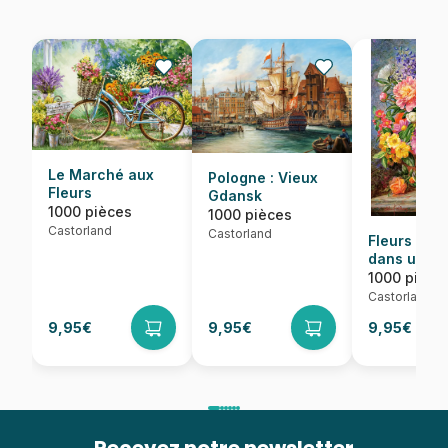
Le Marché aux
Pologne : Vieux
Fleurs
Gdansk
1000 pièces
1000 pièces
Castorland
Castorland
Fleurs de J
dans un Éc
Radieux
1000 pièce
Castorland
9,95€
9,95€
9,95€