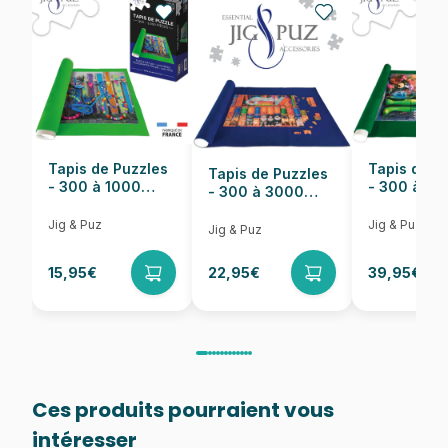
EAN
5904438105137
Nombre de pièces
1000 pièces
Dimensions
47 x 68 cm
Tapis de Puzzles
Tapis de P
Tapis de Puzzles
- 300 à 1000
- 300 à 6
- 300 à 3000
pièces
pièces
Pièces
Jig & Puz
Jig & Puz
Jig & Puz
15,95€
22,95€
39,95€
Ces produits pourraient vous
intéresser