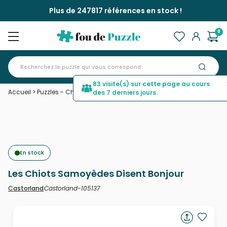
Plus de 247817 références en stock !
0
83 visite(s) sur cette page au cours
Accueil
>
Puzzles - Chiens
>
Les Chiots Samoyèdes Disent Bonjour
des 7 derniers jours.
En stock
Les Chiots Samoyèdes Disent Bonjour
Castorland-105137
Castorland