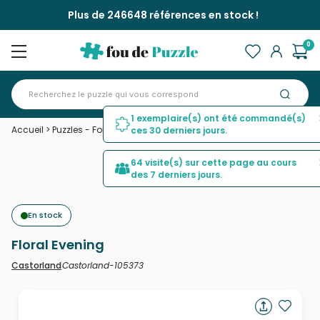
Plus de 246648 références en stock !
0
1 exemplaire(s) ont été commandé(s)
Accueil
>
Puzzles - Forêts, Fleurs et Jardins
>
Floral Evening
ces 30 derniers jours.
64 visite(s) sur cette page au cours
des 7 derniers jours.
En stock
Floral Evening
Castorland-105373
Castorland