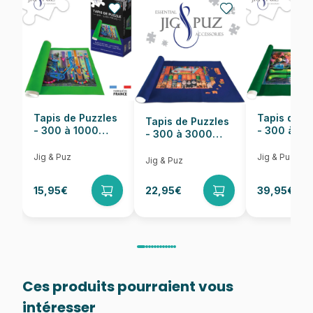
EAN
5904438105373
Nombre de pièces
1000 pièces
Dimensions
68 x 47 cm
Tapis de Puzzles
Tapis de P
Tapis de Puzzles
- 300 à 1000
- 300 à 6
- 300 à 3000
pièces
pièces
Pièces
Jig & Puz
Jig & Puz
Jig & Puz
15,95€
22,95€
39,95€
Ces produits pourraient vous
intéresser