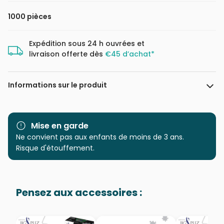
1000 pièces
Expédition sous 24 h ouvrées et
livraison offerte dès
€45 d’achat*
Informations sur le produit
Marque
Castorland, les puzzles
polonais à petits prix
Mise en garde
Ne convient pas aux enfants de moins de 3 ans.
Catégorie
Puzzles - Forêts, Fleurs et
Risque d'étouffement.
Jardins
Age
Puzzle pour Adultes (500 à
Pensez aux accessoires :
48.000 pièces)
Provenance
Puzzles fabriqués en France