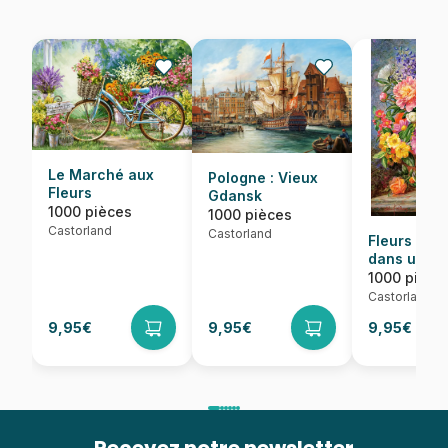
Le Marché aux
Pologne : Vieux
Fleurs
Gdansk
1000 pièces
1000 pièces
Castorland
Castorland
Fleurs de J
dans un Éc
Radieux
1000 pièce
Castorland
9,95€
9,95€
9,95€