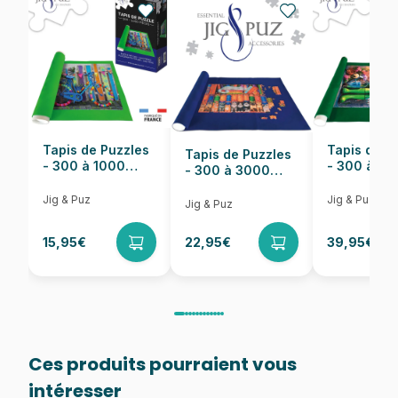
EAN
5904438104260
Nombre de pièces
1000 pièces
Dimensions
68 x 47 cm
Tapis de Puzzles
Tapis de P
Tapis de Puzzles
- 300 à 1000
- 300 à 6
- 300 à 3000
pièces
pièces
Pièces
Jig & Puz
Jig & Puz
Jig & Puz
15,95€
22,95€
39,95€
Ces produits pourraient vous
intéresser