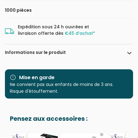
1000 pièces
Expédition sous 24 h ouvrées et
livraison offerte dès
€45 d’achat*
Informations sur le produit
Marque
Castorland, les puzzles
polonais à petits prix
Mise en garde
Ne convient pas aux enfants de moins de 3 ans.
Catégorie
Puzzles - Villes et Villages
Risque d'étouffement.
Age
Puzzle pour Adultes (500 à
48.000 pièces)
Pensez aux accessoires :
Provenance
Puzzles fabriqués en France