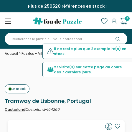
Plus de 250520 références en stock !
0
Il ne reste plus que 2 exemplaire(s) en
Accueil
>
Puzzles - Villes et Villages
>
Tramway de Lisbonne, Portugal
stock.
27 visite(s) sur cette page au cours
des 7 derniers jours.
En stock
Tramway de Lisbonne, Portugal
Castorland-104260
Castorland