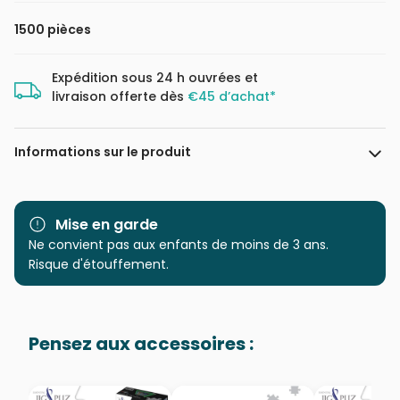
1500 pièces
Expédition sous 24 h ouvrées et
livraison offerte dès
€45 d’achat*
Informations sur le produit
Marque
Castorland, les puzzles
polonais à petits prix
Mise en garde
Ne convient pas aux enfants de moins de 3 ans.
Catégorie
Puzzles - Forêts, Fleurs et
Risque d'étouffement.
Jardins
Age
Puzzle pour Adultes (500 à
Pensez aux accessoires :
48.000 pièces)
Provenance
Puzzles fabriqués en France