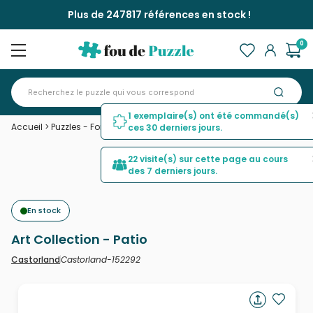
Plus de 247817 références en stock !
0
1 exemplaire(s) ont été commandé(s)
Accueil
>
Puzzles - Forêts, Fleurs et Jardins
>
Art Collection - Patio
ces 30 derniers jours.
22 visite(s) sur cette page au cours
des 7 derniers jours.
En stock
Art Collection - Patio
Castorland-152292
Castorland