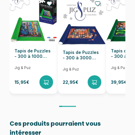
EAN
5904438152292
Nombre de pièces
1500 pièces
Dimensions
68 x 47 cm
Tapis de Puzzles
Tapis de P
Tapis de Puzzles
- 300 à 1000
- 300 à 6
- 300 à 3000
pièces
pièces
Pièces
Jig & Puz
Jig & Puz
Jig & Puz
15,95€
22,95€
39,95€
Ces produits pourraient vous
intéresser