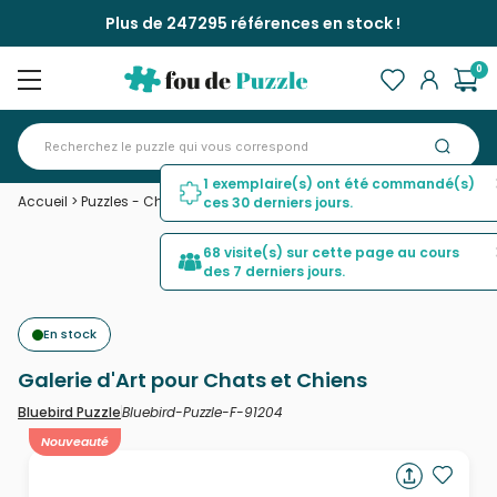
Plus de 247295 références en stock !
0
1 exemplaire(s) ont été commandé(s)
Accueil
>
Puzzles - Chiens
>
Galerie d'Art pour Chats et Chiens
ces 30 derniers jours.
68 visite(s) sur cette page au cours
des 7 derniers jours.
En stock
Galerie d'Art pour Chats et Chiens
Bluebird-Puzzle-F-91204
Bluebird Puzzle
Nouveauté