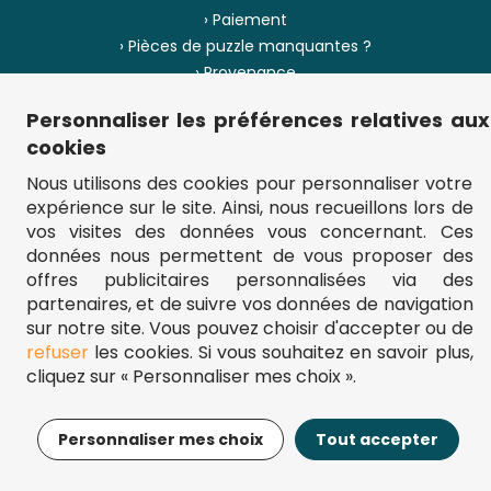
› Paiement
› Pièces de puzzle manquantes ?
› Provenance
Personnaliser les préférences relatives aux
› Plan du site
cookies
Nous utilisons des cookies pour personnaliser votre
expérience sur le site. Ainsi, nous recueillons lors de
** Frais d'envoi = 6,95 € (France) / gratuit à partir de 45 €.
vos visites des données vous concernant. Ces
fou-de-puzzle.com : le site référence pour acheter des puzzles de
données nous permettent de vous proposer des
qualité à bon prix.
© Fou-de-puzzle.com 2011 - 2026
offres publicitaires personnalisées via des
partenaires, et de suivre vos données de navigation
sur notre site. Vous pouvez choisir d'accepter ou de
refuser
les cookies. Si vous souhaitez en savoir plus,
cliquez sur « Personnaliser mes choix ».
13,99€
Ajouter au panier
Personnaliser mes choix
Tout accepter