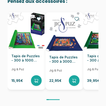
Pensez aux accessoires :
Provenance
Fabriqué en France
EAN
3663384912047
Nombre de pièces
1000 pièces
Dimensions
69 x 48 cm
Tapis de Puzzles
Tapis de P
Tapis de Puzzles
- 300 à 1000
- 300 à 6
- 300 à 3000
pièces
pièces
Pièces
Jig & Puz
Jig & Puz
Jig & Puz
15,95€
22,95€
39,95€