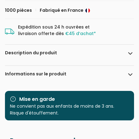
1000 pièces
Fabriqué en France
Expédition sous 24 h ouvrées et
livraison offerte dès
€45 d’achat*
Description du produit
Peter Adderley, Licensed by MGL, www.mglart.com
Informations sur le produit
Marque
Bluebird Puzzle
Mise en garde
Catégorie
Ne convient pas aux enfants de moins de 3 ans.
Puzzles - Chiens
Risque d'étouffement.
Age
Puzzle pour Adultes (500 à
48.000 pièces)