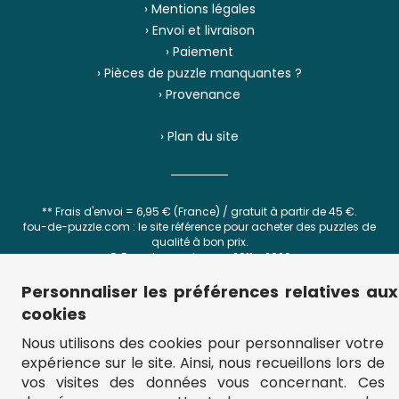
› Mentions légales
› Envoi et livraison
› Paiement
› Pièces de puzzle manquantes ?
› Provenance
› Plan du site
** Frais d'envoi = 6,95 € (France) / gratuit à partir de 45 €.
fou-de-puzzle.com : le site référence pour acheter des puzzles de
qualité à bon prix.
© Fou-de-puzzle.com 2011 - 2026
Personnaliser les préférences relatives aux
cookies
Filtrer
Trier
Nous utilisons des cookies pour personnaliser votre
expérience sur le site. Ainsi, nous recueillons lors de
Prix
Le moins cher
vos visites des données vous concernant. Ces