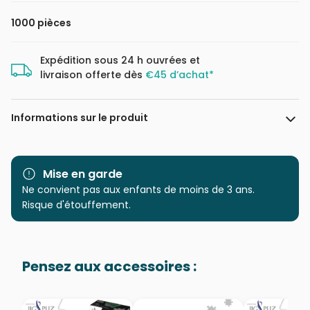
1000 pièces
Expédition sous 24 h ouvrées et
livraison offerte dès
€45 d’achat*
Informations sur le produit
Marque
Aquarius, des puzzles Made
in USA
Mise en garde
Ne convient pas aux enfants de moins de 3 ans.
Catégorie
Puzzles - Série TV
Risque d'étouffement.
Age
Puzzle pour Adultes (500 à
48.000 pièces)
Pensez aux accessoires :
Provenance
Puzzles fabriqués en France