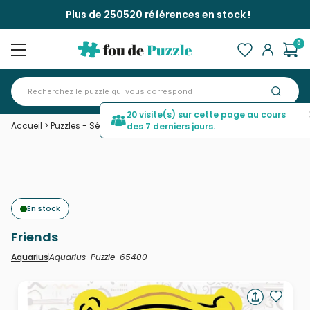
Plus de 250520 références en stock !
0
20 visite(s) sur cette page au cours
Accueil
>
Puzzles - Série TV
>
Friends
des 7 derniers jours.
En stock
Friends
Aquarius-Puzzle-65400
Aquarius