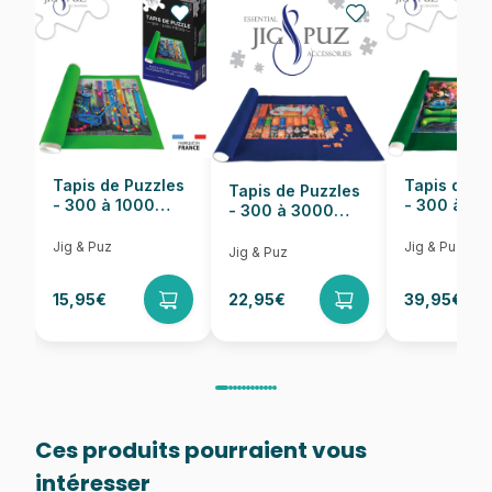
EAN
840391150041
Nombre de pièces
1000 pièces
Dimensions
71 x 51 cm
Tapis de Puzzles
Tapis de P
Tapis de Puzzles
- 300 à 1000
- 300 à 6
- 300 à 3000
pièces
pièces
Pièces
Jig & Puz
Jig & Puz
Jig & Puz
15,95€
22,95€
39,95€
Ces produits pourraient vous
intéresser