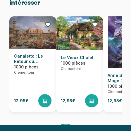
intéresser
Canaletto : Le
Le Vieux Chalet
Retour du
1000 pièces
Bucentaure
1000 pièces
Clementoni
Clementoni
Anne Stoke
Mage Drag
1000 pièce
Clementoni
12,95€
12,95€
12,95€