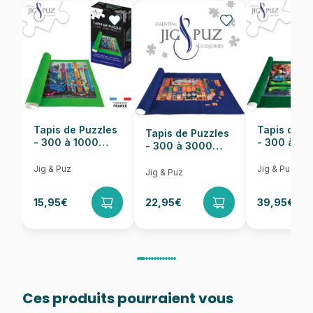
Provenance
Puzzles fabriqués en France
EAN
8005125375110
Nombre de pièces
1000 pièces
Dimensions
70 x 50 cm
Tapis de Puzzles
Tapis de P
Tapis de Puzzles
- 300 à 1000
- 300 à 6
- 300 à 3000
pièces
pièces
Pièces
Jig & Puz
Jig & Puz
Jig & Puz
15,95€
22,95€
39,95€
Ces produits pourraient vous