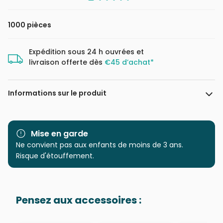
1000 pièces
Expédition sous 24 h ouvrées et
livraison offerte dès
€45 d’achat*
Informations sur le produit
Marque
Clementoni, le Puzzle
européen Made in Italie
Mise en garde
Ne convient pas aux enfants de moins de 3 ans.
Catégorie
Puzzles - Bandes Dessinées
Risque d'étouffement.
et Dessins Animés
Age
Puzzle pour Adultes (500 à
Pensez aux accessoires :
48.000 pièces)