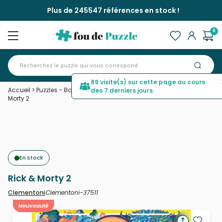
Plus de 245547 références en stock !
0
89 visite(s) sur cette page au cours
Accueil
>
Puzzles - Bandes Dessinées et Dessins Animés
>
Rick &
des 7 derniers jours.
Morty 2
En stock
Rick & Morty 2
Clementoni-37511
Clementoni
Nouveauté