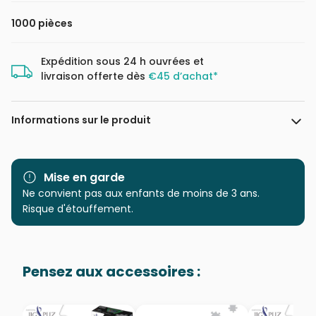
1000 pièces
Expédition sous 24 h ouvrées et
livraison offerte dès
€45 d’achat*
Informations sur le produit
Marque
Clementoni, le Puzzle
européen Made in Italie
Mise en garde
Ne convient pas aux enfants de moins de 3 ans.
Catégorie
Puzzles - Villes et Villages
Risque d'étouffement.
Age
Puzzle pour Adultes (500 à
48.000 pièces)
Pensez aux accessoires :
Provenance
Puzzles fabriqués en France