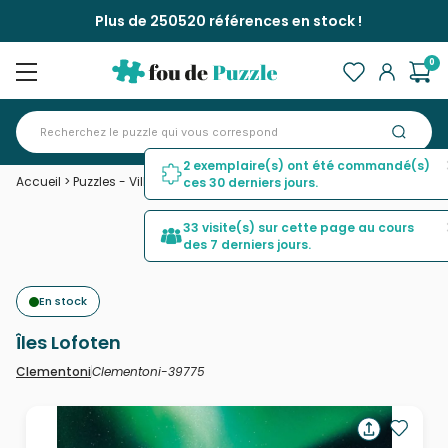
Plus de 250520 références en stock !
0
2 exemplaire(s) ont été commandé(s)
Accueil
>
Puzzles - Villes et Villages
>
Îles Lofoten
ces 30 derniers jours.
33 visite(s) sur cette page au cours
des 7 derniers jours.
En stock
Îles Lofoten
Clementoni-39775
Clementoni