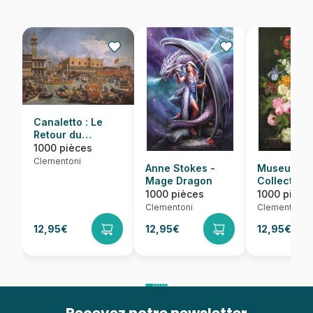
Canaletto : Le
Retour du
Bucentaure
1000 pièces
Clementoni
Anne Stokes -
Museum
Mage Dragon
Collection 
Dael : Bowl
1000 pièces
1000 pièce
Flowers
Clementoni
Clementoni
12,95€
12,95€
12,95€