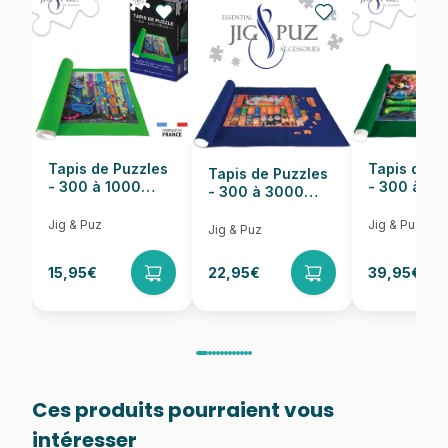
EAN
8005125397754
Nombre de pièces
1000 pièces
Dimensions
70 x 50 cm
Tapis de Puzzles
Tapis de P
Tapis de Puzzles
- 300 à 1000
- 300 à 6
- 300 à 3000
pièces
pièces
Pièces
Jig & Puz
Jig & Puz
Jig & Puz
15,95€
22,95€
39,95€
Ces produits pourraient vous
intéresser