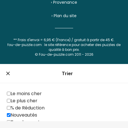
› Provenance
› Plan du site
** Frais d'envoi = 6,95 € (France) / gratuit à partir de 45 €.
fou-de-puzzle.com : le site référence pour acheter des puzzles de
qualité à bon prix.
© Fou-de-puzzle.com 2011 - 2026
Filtrer
Trier
Prix
Le moins cher
Le plus cher
% de Réduction
Nombre de pièces
Nouveautés
Top des ventes