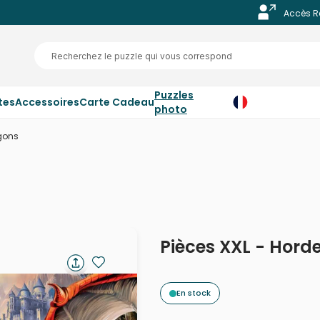
Accès R
Puzzles
tes
Accessoires
Carte Cadeau
photo
agons
Pièces XXL - Hord
En stock