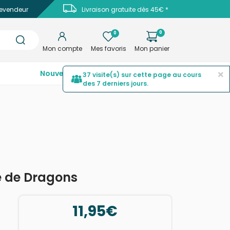
evendeur
Livraison gratuite dès 45€ *
0
0
Mon compte
Mes favoris
Mon panier
×
Nouveautés
Top ventes
Promotions
37 visite(s) sur cette page au cours
des 7 derniers jours.
e de Dragons
11,95€