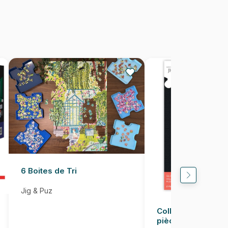
705988322815
300 pièces
45 x 61 cm
6 Boites de Tri
Jig & Puz
Colle pour Puzzle
pièces