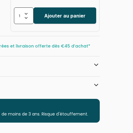
Ajouter au panier
rées et livraison offerte dès
€45 d’achat*
Master Pieces
Puzzles - Dragons
 de moins de 3 ans. Risque d'étouffement.
à partir de 9 ans (251 à 399 pièces)
Puzzles fabriqués en France