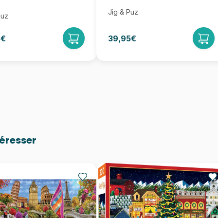
Jig & Puz
Puz
5€
39,95€
téresser