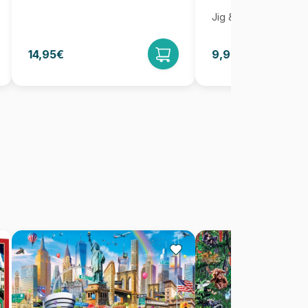
Jig & Puz
14,95€
9,95€