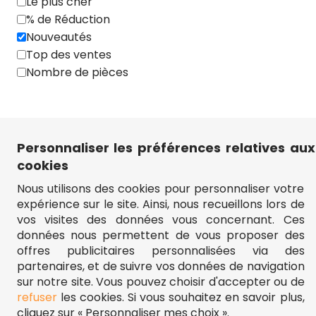
Le plus cher
% de Réduction
Nombre de pièces
Nouveautés
Top des ventes
Nombre de pièces
Âge
Marque
Personnaliser les préférences relatives aux
cookies
Artiste
Nous utilisons des cookies pour personnaliser votre
expérience sur le site. Ainsi, nous recueillons lors de
vos visites des données vous concernant. Ces
Format du puzzle
données nous permettent de vous proposer des
offres publicitaires personnalisées via des
partenaires, et de suivre vos données de navigation
Format des Pièces
sur notre site. Vous pouvez choisir d'accepter ou de
refuser
les cookies. Si vous souhaitez en savoir plus,
cliquez sur « Personnaliser mes choix ».