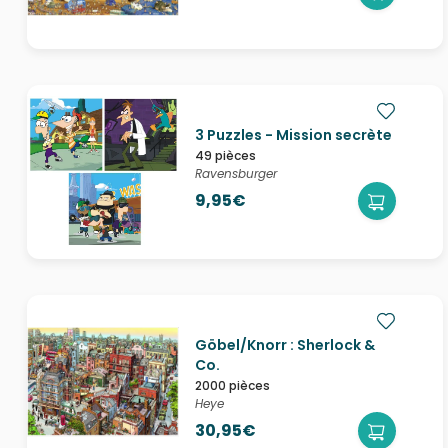
3 Puzzles - Mission secrète
49 pièces
Ravensburger
9,95€
Göbel/Knorr : Sherlock &
Co.
2000 pièces
Heye
30,95€