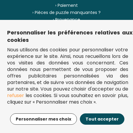
› Paiement
› Pièces de puzzle manquantes ?
› Provenance
Personnaliser les préférences relatives aux
› Plan du site
cookies
Nous utilisons des cookies pour personnaliser votre
expérience sur le site. Ainsi, nous recueillons lors de
** Frais d'envoi = 6,95 € (France) / gratuit à partir de 45 €.
vos visites des données vous concernant. Ces
fou-de-puzzle.com : le site référence pour acheter des puzzles de
données nous permettent de vous proposer des
qualité à bon prix.
© Fou-de-puzzle.com 2011 - 2026
offres publicitaires personnalisées via des
partenaires, et de suivre vos données de navigation
sur notre site. Vous pouvez choisir d'accepter ou de
refuser
les cookies. Si vous souhaitez en savoir plus,
cliquez sur « Personnaliser mes choix ».
11,95€
Ajouter au panier
Personnaliser mes choix
Tout accepter