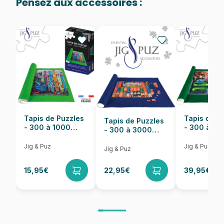
Pensez aux accessoires :
Provenance
Puzzles fabriqués en France
EAN
705988321337
Nombre de pièces
300 pièces
Dimensions
45 x 61 cm
Tapis de Puzzles
Tapis de P
Tapis de Puzzles
- 300 à 1000
- 300 à 6
- 300 à 3000
pièces
pièces
Pièces
Jig & Puz
Jig & Puz
Jig & Puz
15,95€
22,95€
39,95€