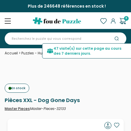
Plus de 246648 références en stock !
0
47 visite(s) sur cette page au cours
Accueil
>
Puzzles - Humour et Satire
>
Pièces XXL - Dog Gone Days
des 7 derniers jours.
En stock
Pièces XXL - Dog Gone Days
Master-Pieces-32133
Master Pieces