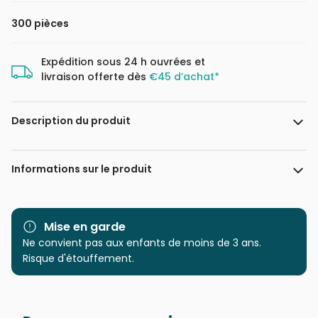
300 pièces
Expédition sous 24 h ouvrées et
livraison offerte dès
€45 d’achat*
Description du produit
Steve Sundram
Informations sur le produit
Marque
Master Pieces
Mise en garde
Catégorie
Ne convient pas aux enfants de moins de 3 ans.
Puzzles - Humour et Satire
Risque d'étouffement.
Age
à partir de 9 ans (251 à 399
pièces)