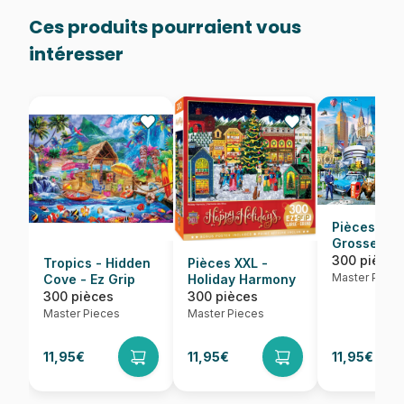
Ces produits pourraient vous
intéresser
Pièces XXL
Grosse Po
300 pièces
Tropics - Hidden
Pièces XXL -
Master Piece
Cove - Ez Grip
Holiday Harmony
300 pièces
300 pièces
Master Pieces
Master Pieces
11,95€
11,95€
11,95€