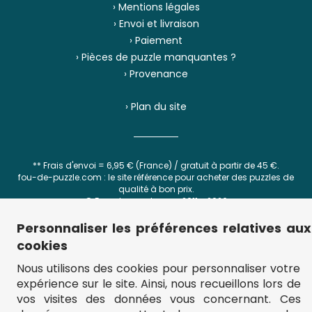
› Mentions légales
› Envoi et livraison
› Paiement
› Pièces de puzzle manquantes ?
› Provenance
› Plan du site
** Frais d'envoi = 6,95 € (France) / gratuit à partir de 45 €.
fou-de-puzzle.com : le site référence pour acheter des puzzles de
qualité à bon prix.
© Fou-de-puzzle.com 2011 - 2026
Personnaliser les préférences relatives aux
cookies
Filtrer
Trier
Nous utilisons des cookies pour personnaliser votre
expérience sur le site. Ainsi, nous recueillons lors de
Prix
Le moins cher
vos visites des données vous concernant. Ces