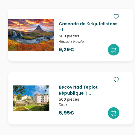
Cascade de Kirkjufellsfoss
- I...
500 pièces
Alipson Puzzle
9,29€
Becov Nad Teplou,
République T...
500 pièces
Dino
6,95€