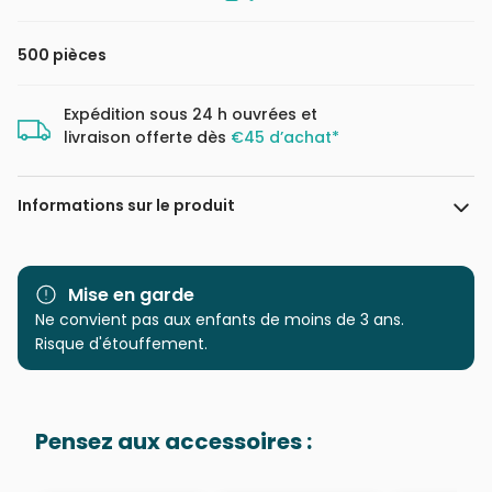
500 pièces
Expédition sous 24 h ouvrées et
livraison offerte dès
€45 d’achat*
Informations sur le produit
Marque
Castorland, les puzzles
polonais à petits prix
Mise en garde
Ne convient pas aux enfants de moins de 3 ans.
Catégorie
Puzzles - Châteaux et
Risque d'étouffement.
Palaces
Age
Puzzle pour Adultes (500 à
Pensez aux accessoires :
48.000 pièces)