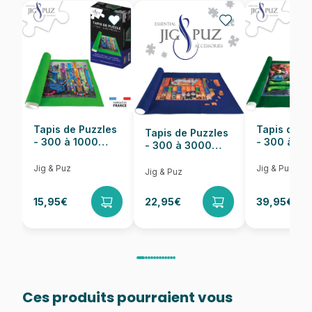
Provenance
Puzzles fabriqués en France
EAN
5904438054039
Nombre de pièces
500 pièces
Dimensions
33 x 47 cm
Tapis de Puzzles
Tapis de P
Tapis de Puzzles
- 300 à 1000
- 300 à 6
- 300 à 3000
pièces
pièces
Pièces
Jig & Puz
Jig & Puz
Jig & Puz
15,95€
22,95€
39,95€
Ces produits pourraient vous