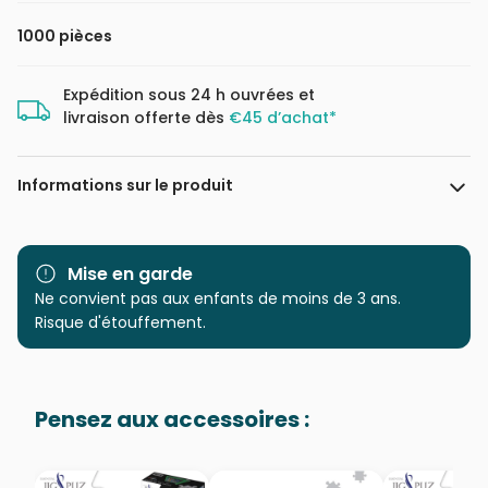
1000 pièces
Expédition sous 24 h ouvrées et
livraison offerte dès
€45 d’achat*
Informations sur le produit
Marque
Yazz
Mise en garde
Catégorie
Ne convient pas aux enfants de moins de 3 ans.
Puzzles - Planètes, Soleil,
Lune
Risque d'étouffement.
Age
Puzzle pour Adultes (500 à
48.000 pièces)
Pensez aux accessoires :
Provenance
Puzzles fabriqués en France