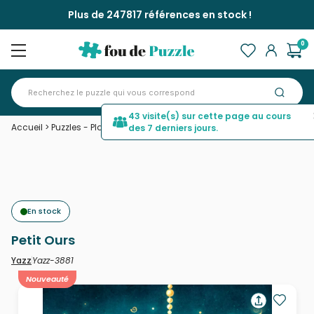
Plus de 247817 références en stock !
0
43 visite(s) sur cette page au cours
Accueil
>
Puzzles - Planètes, Soleil, Lune
>
Petit Ours
des 7 derniers jours.
En stock
Petit Ours
Yazz-3881
Yazz
Nouveauté