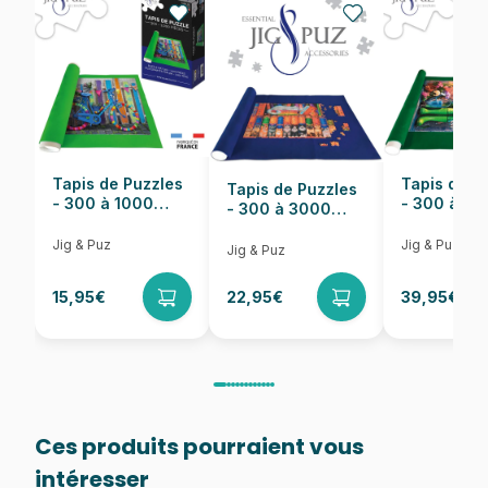
EAN
8699375062359
Nombre de pièces
1000 pièces
Dimensions
68 x 48 cm
Tapis de Puzzles
Tapis de P
Tapis de Puzzles
- 300 à 1000
- 300 à 6
- 300 à 3000
pièces
pièces
Pièces
Jig & Puz
Jig & Puz
Jig & Puz
15,95€
22,95€
39,95€
Ces produits pourraient vous
intéresser