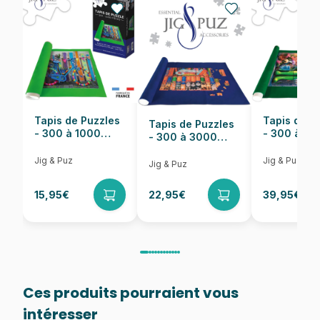
EAN
8699375068054
Nombre de pièces
1023 pièces
Dimensions
60 x 60 cm
Tapis de Puzzles
Tapis de P
Tapis de Puzzles
- 300 à 1000
- 300 à 6
- 300 à 3000
pièces
pièces
Pièces
Jig & Puz
Jig & Puz
Jig & Puz
15,95€
22,95€
39,95€
Ces produits pourraient vous
intéresser