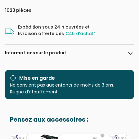
1023 pièces
Expédition sous 24 h ouvrées et
livraison offerte dès
€45 d’achat*
Informations sur le produit
Marque
Yazz
Mise en garde
Catégorie
Ne convient pas aux enfants de moins de 3 ans.
Puzzles - Animaux en BD et
dessins
Risque d'étouffement.
Age
Puzzle pour Adultes (500 à
48.000 pièces)
Pensez aux accessoires :
Provenance
Puzzles fabriqués en France