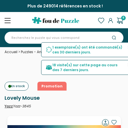
Plus de 249014 références en stock !
0
1 exemplaire(s) ont été commandé(s)
Accueil
>
Puzzles - Animaux en BD et dessins
>
Lovely Mouse
ces 30 derniers jours.
18 visite(s) sur cette page au cours
des 7 derniers jours.
En stock
Promotion
Lovely Mouse
Yazz-3845
Yazz