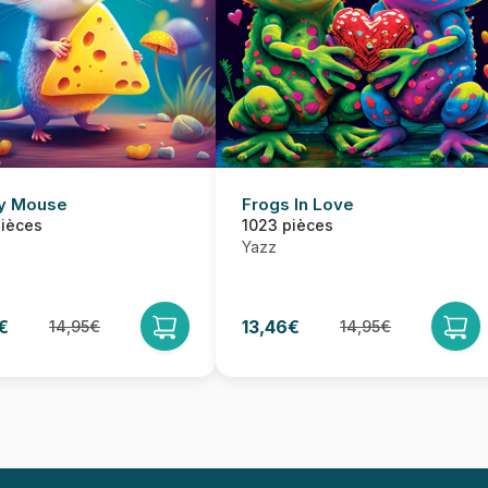
y Mouse
Frogs In Love
pièces
1023 pièces
Yazz
€
13,46€
14,95€
14,95€