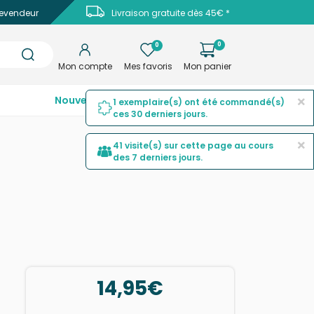
evendeur
Livraison gratuite dès 45€ *
0
0
Mon compte
Mes favoris
Mon panier
×
Nouveautés
Top ventes
Promotions
1 exemplaire(s) ont été commandé(s)
ces 30 derniers jours.
×
41 visite(s) sur cette page au cours
des 7 derniers jours.
14,95€