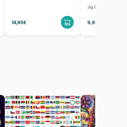
Jig & Puz
14,95€
9,95€