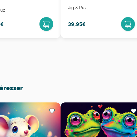
Jig & Puz
Puz
5€
39,95€
téresser