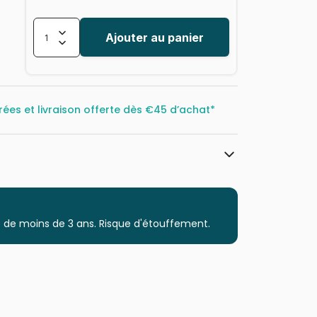
Ajouter au panier
rées et livraison offerte dès
€45 d’achat*
Yazz
Puzzles - Musique, Danse et
Instruments
 de moins de 3 ans. Risque d'étouffement.
Puzzle pour Adultes (500 à 48.000
pièces)
Puzzles fabriqués en France
8699375067866