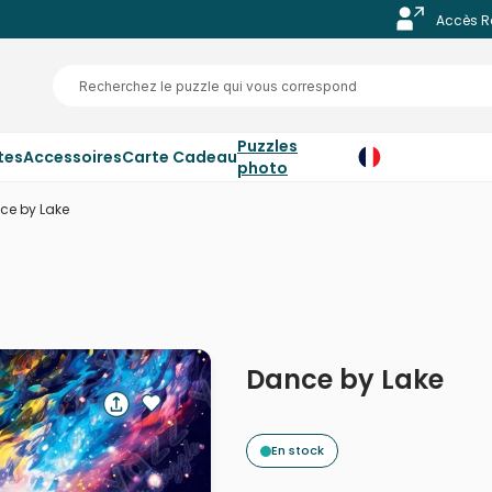
Accès R
Puzzles
tes
Accessoires
Carte Cadeau
photo
ce by Lake
Dance by Lake
En stock