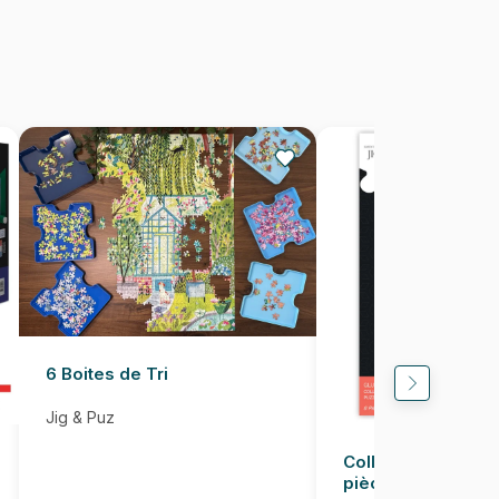
1023 pièces
60 x 60 cm
6 Boites de Tri
Jig & Puz
Colle pour Puzzle
pièces