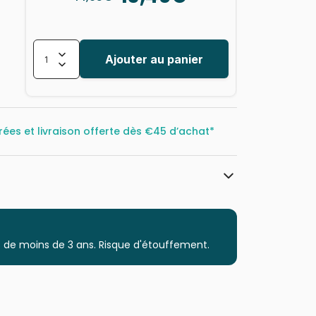
Ajouter au panier
rées et livraison offerte dès
€45 d’achat*
Yazz
Puzzles - Déco et Objets
 de moins de 3 ans. Risque d'étouffement.
Puzzle pour Adultes (500 à 48.000
pièces)
Puzzles fabriqués en France