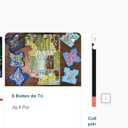
8699375067934
1000 pièces
68 x 48 cm
6 Boites de Tri
Jig & Puz
Colle pour Puzzle
pièces