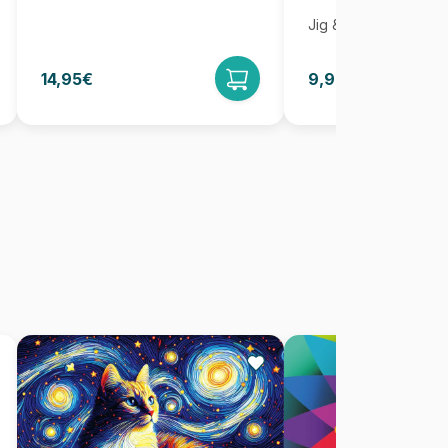
Jig & Puz
14,95€
9,95€