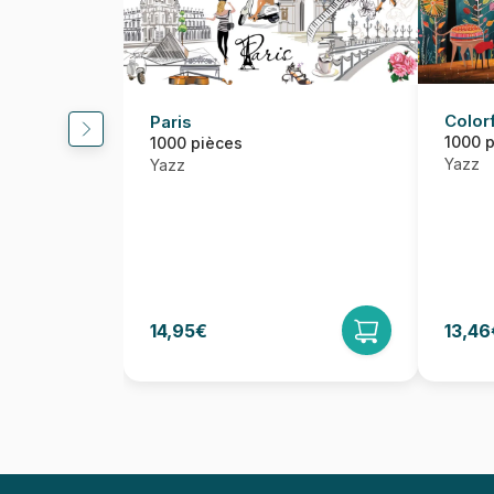
Color
Paris
1000 
1000 pièces
Yazz
Yazz
14,95€
13,46