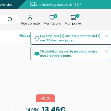
evendeur
Livraison gratuite dès 45€ *
0
0
Mon compte
Mes favoris
Mon panier
×
Nouveautés
Top ventes
Promotions
1 exemplaire(s) ont été commandé(s)
ces 30 derniers jours.
×
30 visite(s) sur cette page au cours
des 7 derniers jours.
-9 %
13,46€
14,95€