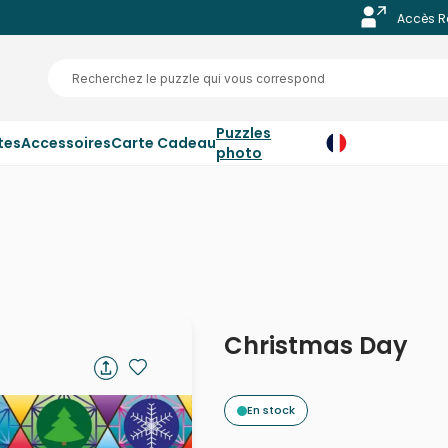
Accès R
Puzzles
tes
Accessoires
Carte Cadeau
photo
Christmas Day
En stock