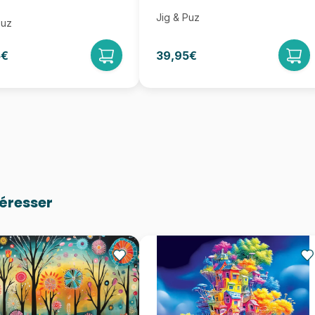
Jig & Puz
Puz
5€
39,95€
téresser