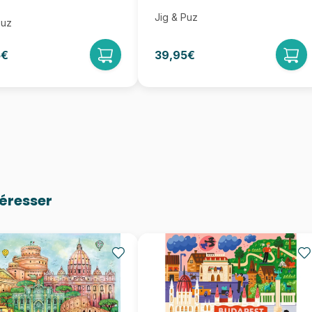
Jig & Puz
Puz
5€
39,95€
téresser