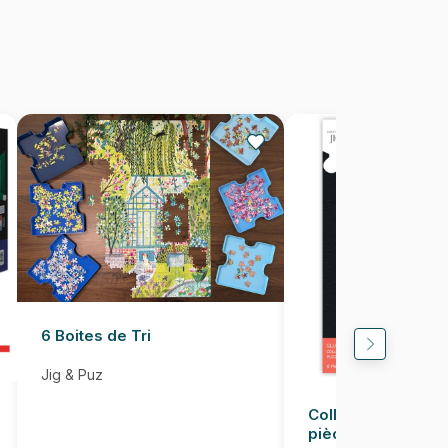
1000 pièces
68 x 48 cm
6 Boites de Tri
Jig & Puz
Colle pour Puzzle
pièces