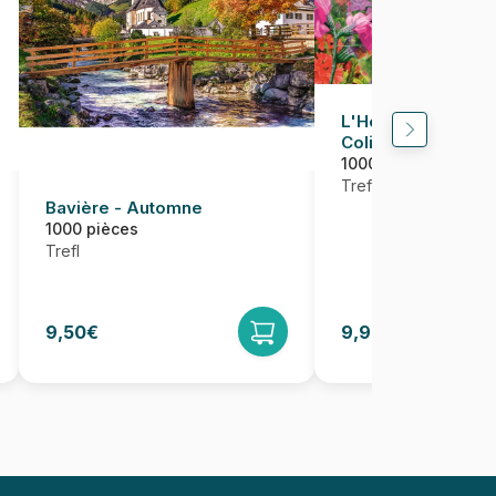
L'Heure Du Thé : 
Colibris
1000 pièces
Trefl
Bavière - Automne
1000 pièces
Trefl
9,50€
9,95€