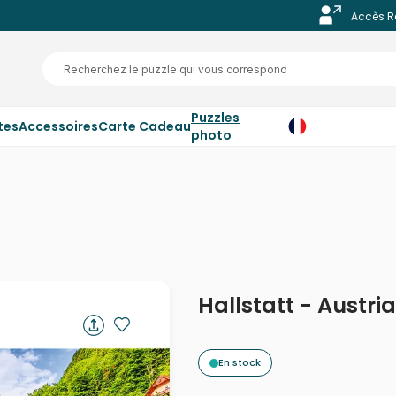
Accès R
Puzzles
tes
Accessoires
Carte Cadeau
photo
Hallstatt - Austria
En stock