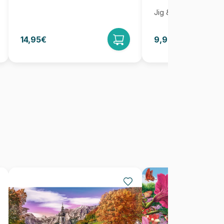
Jig & Puz
14,95€
9,95€