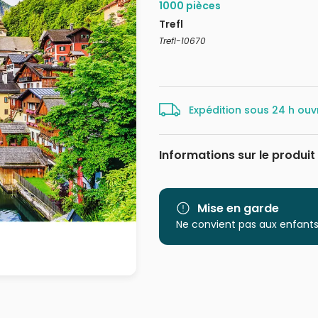
1000 pièces
Trefl
Trefl-10670
Expédition sous 24 h ouv
Informations sur le produit
Marque
Catégorie
Mise en garde
Ne convient pas aux enfants
Age
Provenance
EAN