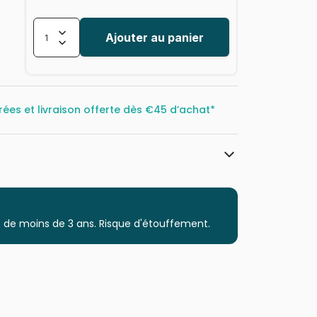
Ajouter au panier
rées et livraison offerte dès
€45 d’achat*
Trefl, le leader de l'Europe de l'Est
Puzzles - Montagnes
 de moins de 3 ans. Risque d'étouffement.
Puzzle pour Adultes (500 à 48.000
pièces)
Puzzles fabriqués en France
5900511106701