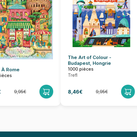
The Art of Colour -
Budapest, Hongrie
1000 pièces
t À Rome
Trefl
pièces
€
8,46€
9,95€
9,95€