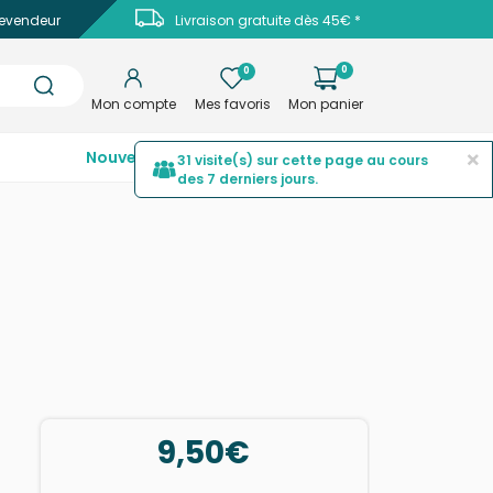
evendeur
Livraison gratuite dès 45€ *
0
0
Mon compte
Mes favoris
Mon panier
×
Nouveautés
Top ventes
Promotions
31 visite(s) sur cette page au cours
des 7 derniers jours.
9,50€