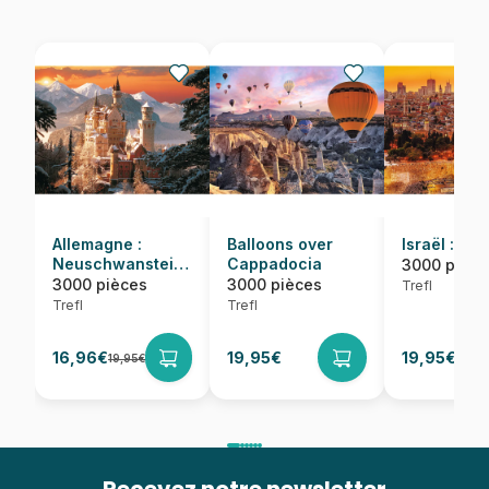
Allemagne :
Balloons over
Israël : Jé
Neuschwanstein
Cappadocia
3000 pièce
sous la neige
3000 pièces
3000 pièces
Trefl
Trefl
Trefl
16,96€
19,95€
19,95€
19,95€