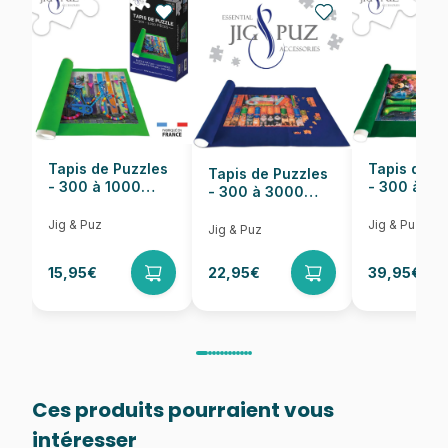
EAN
5900511330601
Nombre de pièces
3000 pièces
Dimensions
116 x 85 cm
Tapis de Puzzles
Tapis de P
Tapis de Puzzles
- 300 à 1000
- 300 à 6
- 300 à 3000
pièces
pièces
Pièces
Jig & Puz
Jig & Puz
Jig & Puz
15,95€
22,95€
39,95€
Ces produits pourraient vous
intéresser