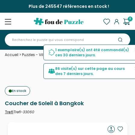
Plus de 245547 références en stock !
0
1 exemplaire(s) ont été commandé(s)
Accueil
>
Puzzles - Villes et Villages
>
Coucher de Soleil à Bangkok
ces 30 derniers jours.
86 visite(s) sur cette page au cours
des 7 derniers jours.
En stock
Coucher de Soleil à Bangkok
Trefl-33060
Trefl