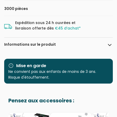
3000 pièces
Expédition sous 24 h ouvrées et
livraison offerte dès
€45 d’achat*
Informations sur le produit
Marque
Trefl, le leader de l'Europe de
l'Est
Mise en garde
Ne convient pas aux enfants de moins de 3 ans.
Catégorie
Puzzles - Villes et Villages
Risque d'étouffement.
Age
Puzzle pour Adultes (500 à
48.000 pièces)
Pensez aux accessoires :
Provenance
Puzzles fabriqués en France