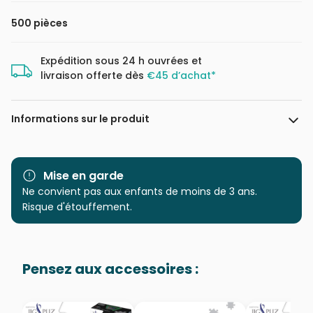
500 pièces
Expédition sous 24 h ouvrées et
livraison offerte dès
€45 d’achat*
Informations sur le produit
Marque
SunsOut
Mise en garde
Catégorie
Ne convient pas aux enfants de moins de 3 ans.
Puzzles - Art
Risque d'étouffement.
Age
Puzzle pour Adultes (500 à
48.000 pièces)
Pensez aux accessoires :
Provenance
Puzzles fabriqués en France
EAN
0796780468122