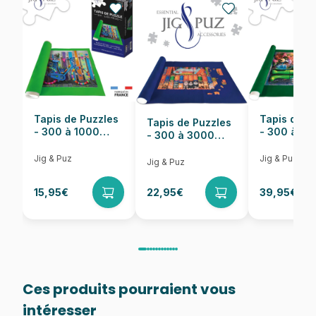
Nombre de pièces
500 pièces
Dimensions
46 x 61 cm
Tapis de Puzzles
Tapis de P
Tapis de Puzzles
- 300 à 1000
- 300 à 6
- 300 à 3000
pièces
pièces
Pièces
Jig & Puz
Jig & Puz
Jig & Puz
15,95€
22,95€
39,95€
Ces produits pourraient vous
intéresser