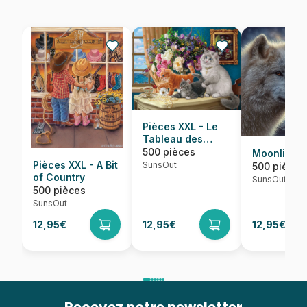
Pièces XXL - Le
Tableau des
Chatons
500 pièces
Moonlight 
Pièces XXL - A Bit
SunsOut
500 pièces
of Country
SunsOut
500 pièces
SunsOut
12,95€
12,95€
12,95€