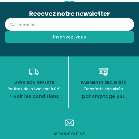
• 1 notice détaillée
Recevez notre newsletter
👉 Idéal pour les amateurs de peinture aquarelle, de loisirs
créatifs et d’activités artistiques relaxantes.
LIVRAISON OFFERTE
PAIEMENTS SÉCURISÉS
Profitez de la livraison à 0 €
Transferts sécurisés
> Voir les conditions
par cryptage SSL
SERVICE CLIENT