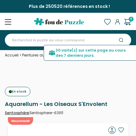
Plus de 250520 références en stock !
0
30 visite(s) sur cette page au cours
Accueil
>
Peintures au numéro
>
Aquarellum - Les Oiseaux S'Envolent
des 7 derniers jours.
En stock
Aquarellum - Les Oiseaux S'Envolent
Sentosphere-6395
Sentosphère
Nouveauté