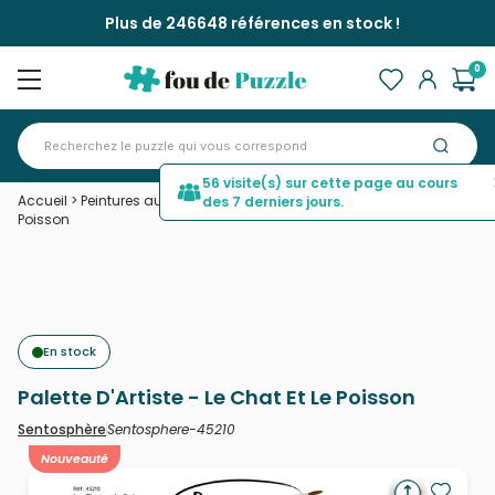
Plus de 246648 références en stock !
0
56 visite(s) sur cette page au cours
Accueil
>
Peintures au numéro
>
Palette D'Artiste - Le Chat Et Le
des 7 derniers jours.
Poisson
En stock
Palette D'Artiste - Le Chat Et Le Poisson
Sentosphere-45210
Sentosphère
Nouveauté