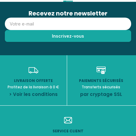
• 1 notice détaillée
Recevez notre newsletter
👉 Idéal pour les amateurs de peinture aquarelle, de loisirs
créatifs et d’activités artistiques relaxantes.
LIVRAISON OFFERTE
PAIEMENTS SÉCURISÉS
Profitez de la livraison à 0 €
Transferts sécurisés
> Voir les conditions
par cryptage SSL
SERVICE CLIENT