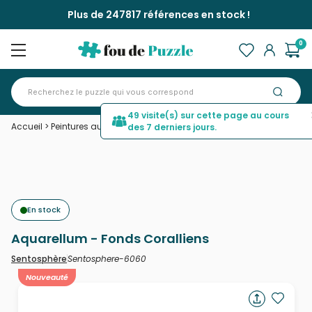
Plus de 247817 références en stock !
0
49 visite(s) sur cette page au cours
Accueil
>
Peintures au numéro
>
Aquarellum - Fonds Coralliens
des 7 derniers jours.
En stock
Aquarellum - Fonds Coralliens
Sentosphere-6060
Sentosphère
Nouveauté