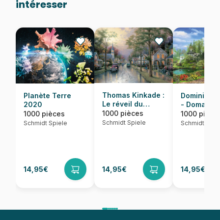
intéresser
Thomas Kinkade :
Dominic Da
Planète Terre
Le réveil du
- Domaine
2020
village
idyllique
1000 pièces
1000 pièce
1000 pièces
Schmidt Spiele
Schmidt Spie
Schmidt Spiele
14,95€
14,95€
14,95€