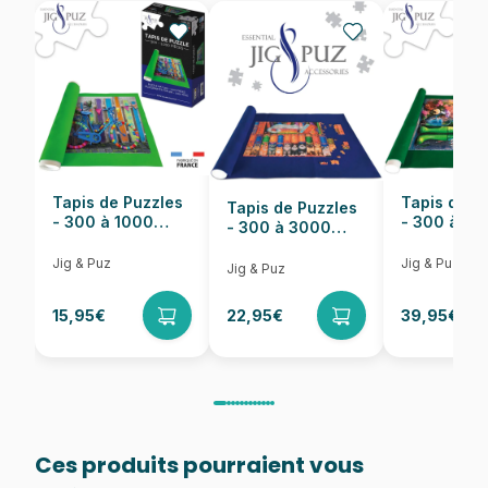
EAN
4001504573904
Nombre de pièces
1000 pièces
Dimensions
69 x 49 cm
Tapis de Puzzles
Tapis de P
Tapis de Puzzles
- 300 à 1000
- 300 à 6
- 300 à 3000
pièces
pièces
Pièces
Jig & Puz
Jig & Puz
Jig & Puz
15,95€
22,95€
39,95€
Ces produits pourraient vous