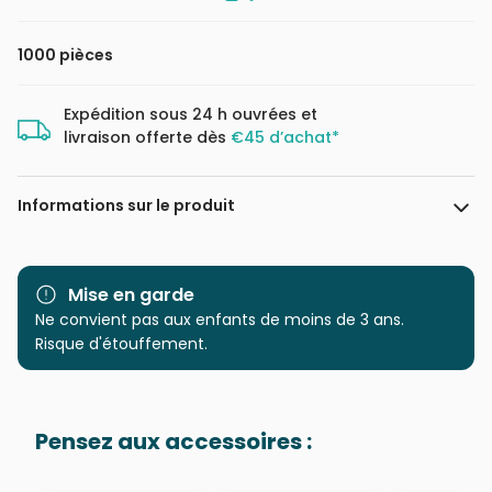
1000 pièces
Expédition sous 24 h ouvrées et
livraison offerte dès
€45 d’achat*
Informations sur le produit
Marque
Schmidt Spiele
Mise en garde
Catégorie
Ne convient pas aux enfants de moins de 3 ans.
Puzzles - Châteaux et
Palaces
Risque d'étouffement.
Age
Puzzle pour Adultes (500 à
48.000 pièces)
Pensez aux accessoires :
Provenance
Puzzles fabriqués en France