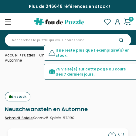
Plus de 246648 références en stock !
0
Il ne reste plus que 1 exemplaire(s) en
Accueil
>
Puzzles - Châteaux et Palaces
>
Neuschwanstein en
stock.
Automne
75 visite(s) sur cette page au cours
des 7 derniers jours.
En stock
Neuschwanstein en Automne
Schmidt-Spiele-57390
Schmidt Spiele