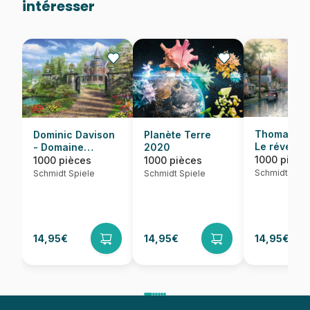
intéresser
Thomas Kin
Dominic Davison
Planète Terre
Le réveil d
- Domaine
2020
village
idyllique
1000 pièce
1000 pièces
1000 pièces
Schmidt Spie
Schmidt Spiele
Schmidt Spiele
14,95€
14,95€
14,95€