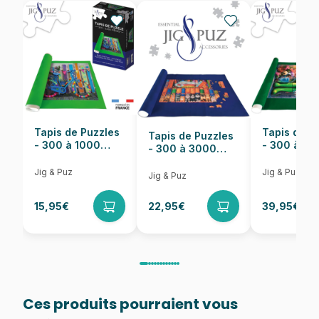
EAN
4001504582876
Nombre de pièces
1000 pièces
Dimensions
69 x 49 cm
Tapis de Puzzles
Tapis de P
Tapis de Puzzles
- 300 à 1000
- 300 à 6
- 300 à 3000
pièces
pièces
Pièces
Jig & Puz
Jig & Puz
Jig & Puz
15,95€
22,95€
39,95€
Ces produits pourraient vous