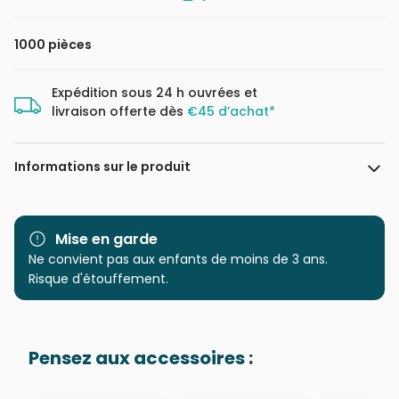
1000 pièces
Expédition sous 24 h ouvrées et
livraison offerte dès
€45 d’achat*
Informations sur le produit
Marque
Schmidt Spiele
Mise en garde
Catégorie
Ne convient pas aux enfants de moins de 3 ans.
Puzzles - Cartes du Monde
et Mappemonde
Risque d'étouffement.
Age
Puzzle pour Adultes (500 à
48.000 pièces)
Pensez aux accessoires :
Provenance
Puzzles fabriqués en France