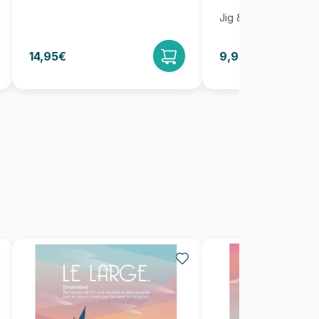
Jig & Puz
14,95€
9,95€