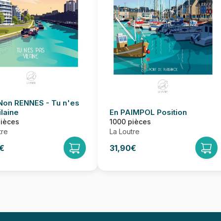
Non RENNES - Tu n'es
ilaine
En PAIMPOL Position
pièces
1000 pièces
tre
La Loutre
€
31,90€