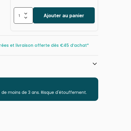
Ajouter au panier
rées et livraison offerte dès
€45 d’achat*
La Loutre
Puzzles - Châteaux et Palaces
 de moins de 3 ans. Risque d'étouffement.
Puzzle pour Adultes (500 à 48.000
pièces)
Fabriqué en France
3760410642159