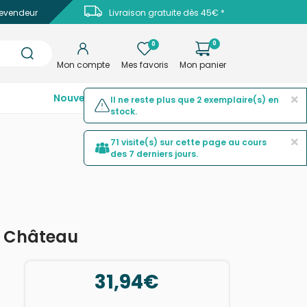
evendeur
Livraison gratuite dès 45€ *
0
0
Mon compte
Mes favoris
Mon panier
×
Nouveautés
Top ventes
Promotions
Il ne reste plus que 2 exemplaire(s) en
stock.
×
71 visite(s) sur cette page au cours
des 7 derniers jours.
e Château
31,94€