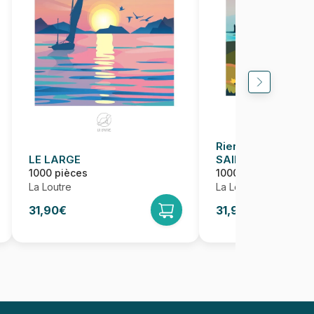
Rien de tel que l
LE LARGE
SAINT-MICHEL
1000 pièces
1000 pièces
La Loutre
La Loutre
31,90€
31,90€