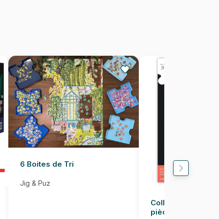
1000 pièces
69 x 48 cm
6 Boites de Tri
Jig & Puz
Colle pour Puzzle
pièces