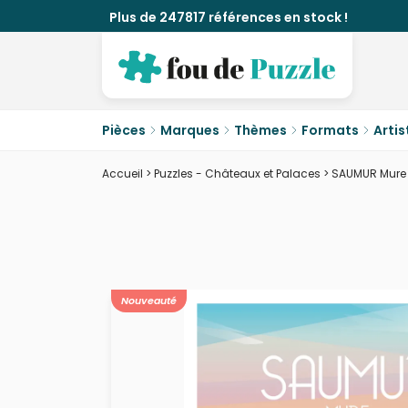
Plus de 247817 références en stock !
Pièces
Marques
Thèmes
Formats
Artis
Accueil
>
Puzzles - Châteaux et Palaces
>
SAUMUR Mure 
Nouveauté