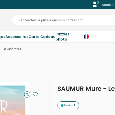
Accès R
Puzzles
tes
Accessoires
Carte Cadeau
photo
- Le Château
SAUMUR Mure - L
En stock