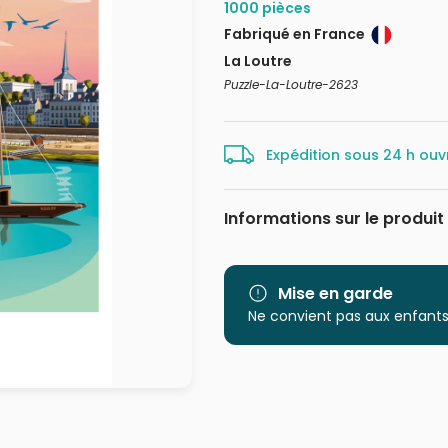
1000 pièces
Fabriqué en France
La Loutre
Puzzle-La-Loutre-2623
Expédition sous 24 h ouv
Informations sur le produit
Marque
Catégorie
Mise en garde
Ne convient pas aux enfants
Age
Provenance
EAN