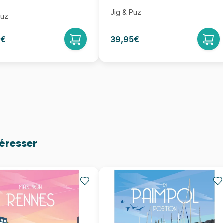
Jig & Puz
Puz
5€
39,95€
téresser