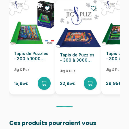
EAN
5947502879862
Nombre de pièces
1000 pièces
Dimensions
47 x 68 cm
Tapis de Puzzles
Tapis de P
Tapis de Puzzles
- 300 à 1000
- 300 à 6
- 300 à 3000
pièces
pièces
Pièces
Jig & Puz
Jig & Puz
Jig & Puz
15,95€
22,95€
39,95€
Ces produits pourraient vous