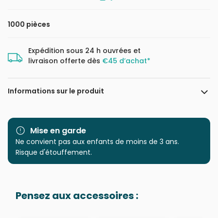
1000 pièces
Expédition sous 24 h ouvrées et
livraison offerte dès
€45 d’achat*
Informations sur le produit
Marque
Roovi
Mise en garde
Catégorie
Ne convient pas aux enfants de moins de 3 ans.
Puzzles - Monuments
Risque d'étouffement.
Age
Puzzle pour Adultes (500 à
48.000 pièces)
Pensez aux accessoires :
Provenance
Puzzles fabriqués en France