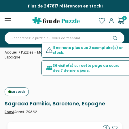
Plus de 247817 références en stock !
0
Il ne reste plus que 2 exemplaire(s) en
Accueil
>
Puzzles - Monuments
>
Sagrada Familia, Barcelone,
stock.
Espagne
36 visite(s) sur cette page au cours
des 7 derniers jours.
En stock
Sagrada Familia, Barcelone, Espagne
Roovi-79862
Roovi