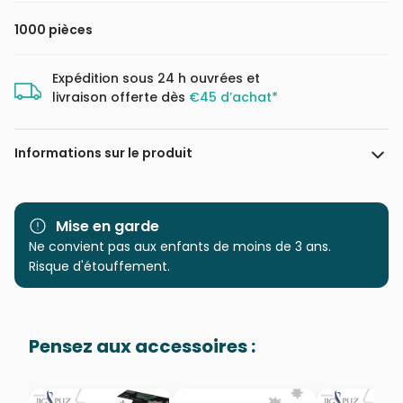
1000 pièces
Expédition sous 24 h ouvrées et
livraison offerte dès
€45 d’achat*
Informations sur le produit
Marque
Ravensburger, le leader
européen du puzzle
Mise en garde
Ne convient pas aux enfants de moins de 3 ans.
Catégorie
Puzzles - Art
Risque d'étouffement.
Age
Puzzle pour Adultes (500 à
48.000 pièces)
Pensez aux accessoires :
Provenance
Puzzles fabriqués en France