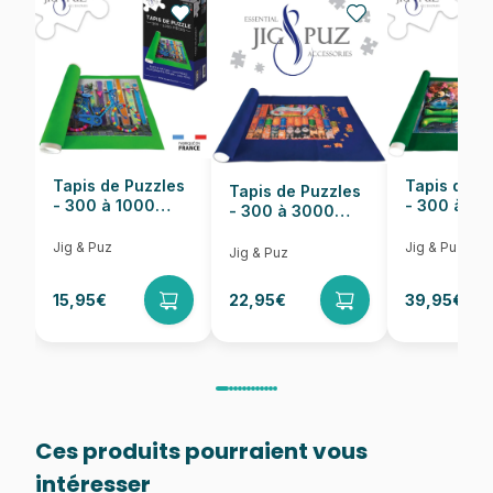
EAN
4005556167302
Nombre de pièces
1000 pièces
Dimensions
70 x 50 cm
Tapis de Puzzles
Tapis de P
Tapis de Puzzles
- 300 à 1000
- 300 à 6
- 300 à 3000
pièces
pièces
Pièces
Jig & Puz
Jig & Puz
Jig & Puz
15,95€
22,95€
39,95€
Ces produits pourraient vous
intéresser