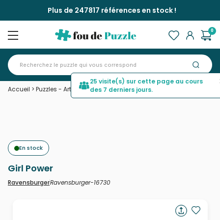
Plus de 247817 références en stock !
0
25 visite(s) sur cette page au cours
Accueil
>
Puzzles - Art
>
Girl Power
des 7 derniers jours.
En stock
Girl Power
Ravensburger-16730
Ravensburger