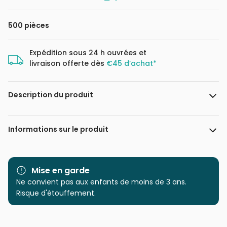
500 pièces
Expédition sous 24 h ouvrées et
livraison offerte dès
€45 d’achat*
Description du produit
Puzzle vendu seul, sans crayon, ni feutre ou peinture.
Informations sur le produit
Marque
Trefl, le leader de l'Europe de
l'Est
Mise en garde
Ne convient pas aux enfants de moins de 3 ans.
Catégorie
Puzzles - Collages
Risque d'étouffement.
Age
Puzzle pour Adultes (500 à