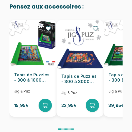
48.000 pièces)
Pensez aux accessoires :
Provenance
Puzzles fabriqués en France
EAN
5900511375619
Nombre de pièces
500 pièces
Dimensions
48 x 34 cm
Tapis de Puzzles
Tapis de P
Tapis de Puzzles
- 300 à 1000
- 300 à 6
- 300 à 3000
pièces
pièces
Pièces
Jig & Puz
Jig & Puz
Jig & Puz
15,95€
22,95€
39,95€