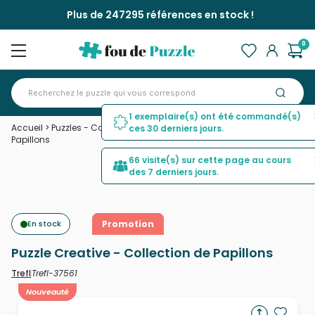
Plus de 247295 références en stock !
0
1 exemplaire(s) ont été commandé(s)
Accueil
>
Puzzles - Collages
>
Puzzle Creative - Collection de
ces 30 derniers jours.
Papillons
66 visite(s) sur cette page au cours
des 7 derniers jours.
En stock
Promotion
Puzzle Creative - Collection de Papillons
Trefl-37561
Trefl
Nouveauté