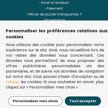
› Envoi et livraison
› Paiement
› Pièces de puzzle manquantes ?
› Provenance
Personnaliser les préférences relatives aux
› Plan du site
cookies
Nous utilisons des cookies pour personnaliser votre
expérience sur le site. Ainsi, nous recueillons lors de
** Frais d'envoi = 6,95 € (France) / gratuit à partir de 45 €.
vos visites des données vous concernant. Ces
fou-de-puzzle.com : le site référence pour acheter des puzzles de
qualité à bon prix.
données nous permettent de vous proposer des
© Fou-de-puzzle.com 2011 - 2026
offres publicitaires personnalisées via des
partenaires, et de suivre vos données de navigation
sur notre site. Vous pouvez choisir d'accepter ou de
refuser
les cookies. Si vous souhaitez en savoir plus,
cliquez sur « Personnaliser mes choix ».
6,76€
7,95€
Ajouter au panier
Personnaliser mes choix
Tout accepter