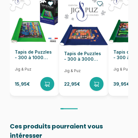
EAN
0819844014254
Nombre de pièces
1000 pièces
Dimensions
48 x 67 cm
Tapis de Puzzles
Tapis de P
Tapis de Puzzles
- 300 à 1000
- 300 à 6
- 300 à 3000
pièces
pièces
Pièces
Jig & Puz
Jig & Puz
Jig & Puz
15,95€
22,95€
39,95€
Ces produits pourraient vous
intéresser