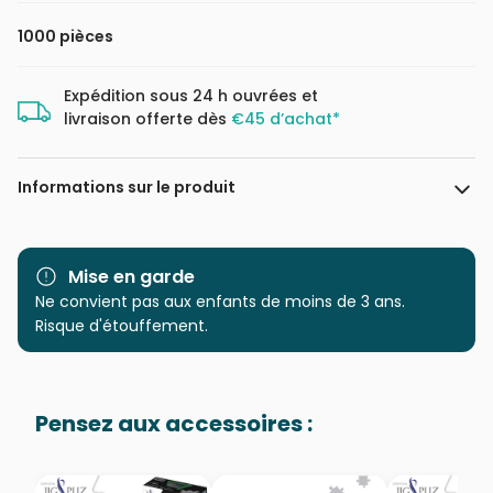
1000 pièces
Expédition sous 24 h ouvrées et
livraison offerte dès
€45 d’achat*
Informations sur le produit
Marque
New York Puzzle Company
Mise en garde
Catégorie
Ne convient pas aux enfants de moins de 3 ans.
Puzzles - Forêts, Fleurs et
Jardins
Risque d'étouffement.
Age
Puzzle pour Adultes (500 à
48.000 pièces)
Pensez aux accessoires :
Provenance
Puzzles fabriqués en France