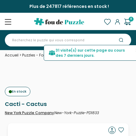
Plus de 247817 références en stock !
0
31 visite(s) sur cette page au cours
Accueil
>
Puzzles - Forêts, Fleurs et Jardins
>
Cacti - Cactus
des 7 derniers jours.
En stock
Cacti - Cactus
New-York-Puzzle-PD1833
New York Puzzle Company