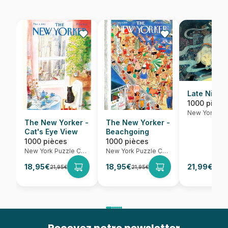
Late Night 
1000 pièce
The New Yorker -
The New Yorker -
Cat's Eye View
Beachgoing
1000 pièces
1000 pièces
New York Puzzle Company
New York Puzzle Company
18,95€
18,95€
21,99€
21,95€
21,95€