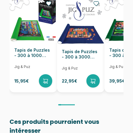
Nombre de pièces
60 pièces
Dimensions
36 x 26 cm
Tapis de Puzzles
Tapis de P
Tapis de Puzzles
- 300 à 1000
- 300 à 6
- 300 à 3000
pièces
pièces
Pièces
Jig & Puz
Jig & Puz
Jig & Puz
15,95€
22,95€
39,95€
Ces produits pourraient vous
intéresser