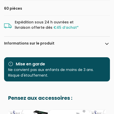
60 pièces
Expédition sous 24 h ouvrées et
livraison offerte dès
€45 d’achat*
Informations sur le produit
Marque
Nathan
Mise en garde
Catégorie
Ne convient pas aux enfants de moins de 3 ans.
Puzzles - Disney
Risque d'étouffement.
Age
à partir de 6 ans (50 à 100
pièces)
Pensez aux accessoires :
Provenance
Puzzles fabriqués en France
EAN
4005556866342