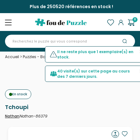
Plus de 250520 références en stock !
0
Il ne reste plus que 1 exemplaire(s) en
Accueil
>
Puzzles - Bandes Dessinées et Dessins Animés
>
Tchoupi
stock.
40 visite(s) sur cette page au cours
des 7 derniers jours.
En stock
Tchoupi
Nathan-86379
Nathan