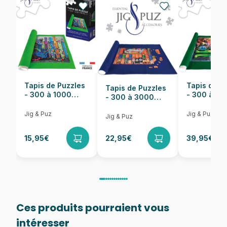
EAN
4005556863792
Nombre de pièces
30 pièces
Dimensions
30 x 23 cm
Tapis de Puzzles
Tapis de P
Tapis de Puzzles
- 300 à 1000
- 300 à 6
- 300 à 3000
pièces
pièces
Pièces
Jig & Puz
Jig & Puz
Jig & Puz
15,95€
22,95€
39,95€
Ces produits pourraient vous
intéresser