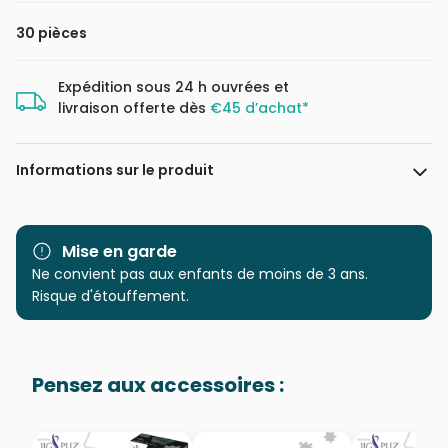
30 pièces
Expédition sous 24 h ouvrées et
livraison offerte dès
€45 d’achat*
Informations sur le produit
Marque
Nathan
Mise en garde
Catégorie
Ne convient pas aux enfants de moins de 3 ans.
Puzzles - Bandes Dessinées
et Dessins Animés
Risque d'étouffement.
Age
à partir de 4 ans (21 à 30
pièces)
Pensez aux accessoires :
Provenance
Puzzles fabriqués en France