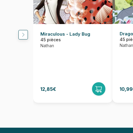
Drag
Miraculous - Lady Bug
45 pi
45 pièces
Natha
Nathan
12,85€
10,9