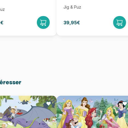
Jig & Puz
Puz
5€
39,95€
téresser