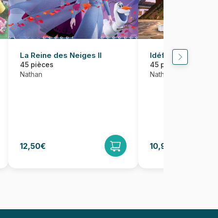
La Reine des Neiges II
Idéfix et ses Amis
45 pièces
45 pièces
Nathan
Nathan
12,50€
10,99€