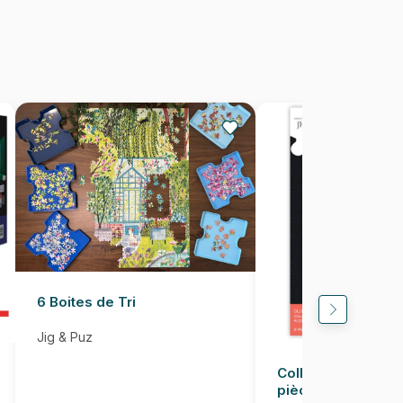
45 pièces
36 x 26 cm
6 Boites de Tri
Jig & Puz
Colle pour Puzzle
pièces