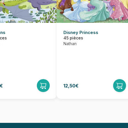
ons
Disney Princess
èces
45 pièces
n
Nathan
9€
12,50€