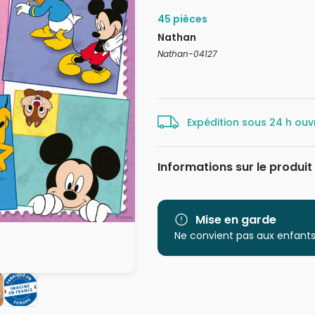
45 pièces
Nathan
Nathan-04127
Expédition sous 24 h ouv
Informations sur le produit
Marque
Catégorie
Mise en garde
Ne convient pas aux enfants
Age
Provenance
EAN