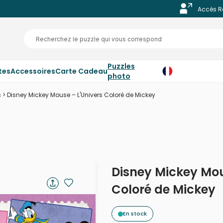
Accès R
Puzzles
tes
Accessoires
Carte Cadeau
photo
s
>
Disney Mickey Mouse – L'Univers Coloré de Mickey
Disney Mickey Mou
Coloré de Mickey
En stock