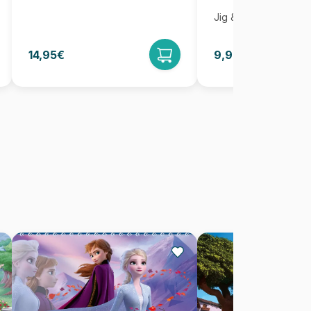
Jig & Puz
14,95€
9,95€