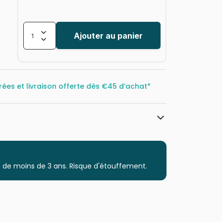
Ajouter au panier
rées et livraison offerte dès
€45 d’achat*
Nathan
Puzzles - Bandes Dessinées et Dessins
Animés
 de moins de 3 ans. Risque d'étouffement.
à partir de 5 ans (31 à 49 pièces)
Puzzles fabriqués en France
4005555041276