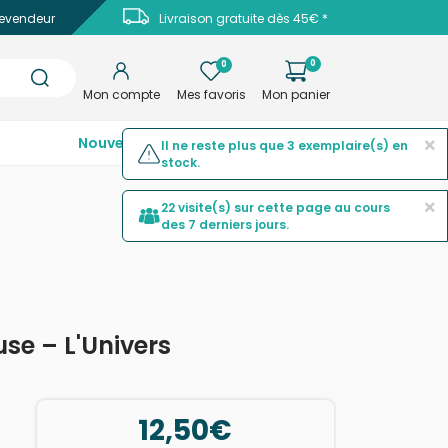
evendeur
Livraison gratuite dès 45€ *
0
0
Mon compte
Mes favoris
Mon panier
×
Nouveautés
Top ventes
Promotions
Il ne reste plus que 3 exemplaire(s) en
stock.
×
22 visite(s) sur cette page au cours
des 7 derniers jours.
se – L'Univers
12,50€