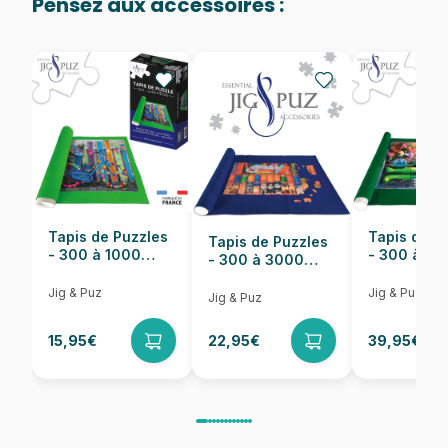
Pensez aux accessoires :
Provenance
Puzzles fabriqués en France
EAN
705988319778
Nombre de pièces
1000 pièces
Dimensions
48 x 67 cm
Tapis de Puzzles
Tapis de P
Tapis de Puzzles
- 300 à 1000
- 300 à 6
- 300 à 3000
pièces
pièces
Pièces
Jig & Puz
Jig & Puz
Jig & Puz
15,95€
22,95€
39,95€