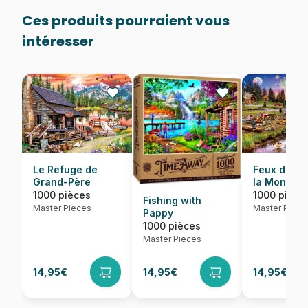
Ces produits pourraient vous
intéresser
Le Refuge de
Feux d'Arti
Grand-Père
la Montag
1000 pièces
1000 pièce
Fishing with
Master Pieces
Master Piece
Pappy
1000 pièces
Master Pieces
14,95€
14,95€
14,95€