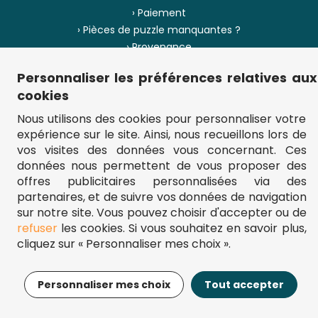
› Paiement
› Pièces de puzzle manquantes ?
› Provenance
Personnaliser les préférences relatives aux
› Plan du site
cookies
Nous utilisons des cookies pour personnaliser votre
expérience sur le site. Ainsi, nous recueillons lors de
** Frais d'envoi = 6,95 € (France) / gratuit à partir de 45 €.
vos visites des données vous concernant. Ces
fou-de-puzzle.com : le site référence pour acheter des puzzles de
données nous permettent de vous proposer des
qualité à bon prix.
© Fou-de-puzzle.com 2011 - 2026
offres publicitaires personnalisées via des
partenaires, et de suivre vos données de navigation
sur notre site. Vous pouvez choisir d'accepter ou de
refuser
les cookies. Si vous souhaitez en savoir plus,
cliquez sur « Personnaliser mes choix ».
14,95€
Ajouter au panier
Personnaliser mes choix
Tout accepter