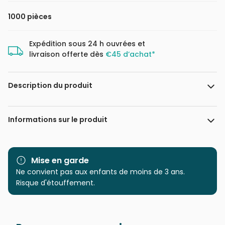
1000 pièces
Expédition sous 24 h ouvrées et
livraison offerte dès
€45 d’achat*
Description du produit
Jerry Gadamus
Informations sur le produit
Marque
Master Pieces
Mise en garde
Catégorie
Ne convient pas aux enfants de moins de 3 ans.
Puzzles - Oiseaux
Risque d'étouffement.
Age
Puzzle pour Adultes (500 à
48.000 pièces)