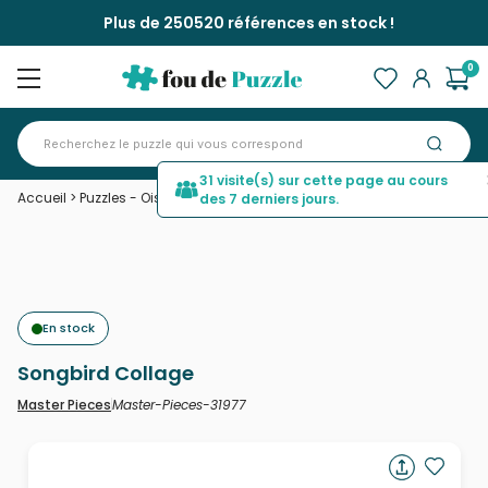
Plus de 250520 références en stock !
0
31 visite(s) sur cette page au cours
Accueil
>
Puzzles - Oiseaux
>
Songbird Collage
des 7 derniers jours.
En stock
Songbird Collage
Master-Pieces-31977
Master Pieces