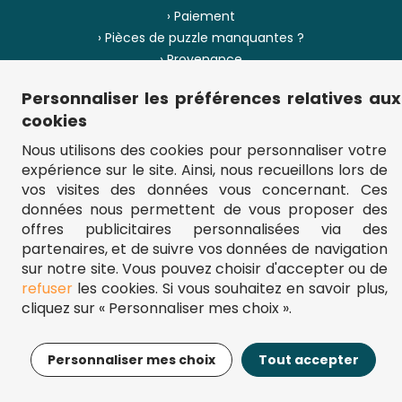
› Paiement
› Pièces de puzzle manquantes ?
› Provenance
Personnaliser les préférences relatives aux
› Plan du site
cookies
Nous utilisons des cookies pour personnaliser votre
expérience sur le site. Ainsi, nous recueillons lors de
** Frais d'envoi = 6,95 € (France) / gratuit à partir de 45 €.
vos visites des données vous concernant. Ces
fou-de-puzzle.com : le site référence pour acheter des puzzles de
données nous permettent de vous proposer des
qualité à bon prix.
© Fou-de-puzzle.com 2011 - 2026
offres publicitaires personnalisées via des
partenaires, et de suivre vos données de navigation
sur notre site. Vous pouvez choisir d'accepter ou de
refuser
les cookies. Si vous souhaitez en savoir plus,
cliquez sur « Personnaliser mes choix ».
14,95€
Ajouter au panier
Personnaliser mes choix
Tout accepter