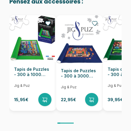
Pensez aux accessoires :
Provenance
Puzzles fabriqués en France
EAN
705988721809
Nombre de pièces
1000 pièces
Dimensions
48 x 67 cm
Tapis de Puzzles
Tapis de P
Tapis de Puzzles
- 300 à 1000
- 300 à 6
- 300 à 3000
pièces
pièces
Pièces
Jig & Puz
Jig & Puz
Jig & Puz
15,95€
22,95€
39,95€