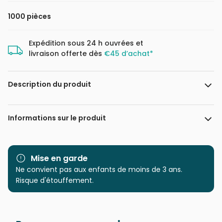
1000 pièces
Expédition sous 24 h ouvrées et
livraison offerte dès
€45 d’achat*
Description du produit
P D Moreno
Informations sur le produit
Marque
Master Pieces
Mise en garde
Catégorie
Ne convient pas aux enfants de moins de 3 ans.
Puzzles - Cottages et
Châlets
Risque d'étouffement.
Age
Puzzle pour Adultes (500 à
48.000 pièces)