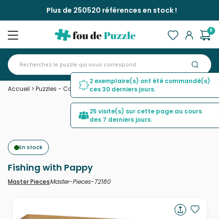
Plus de 250520 références en stock !
0
2 exemplaire(s) ont été commandé(s)
Accueil
>
Puzzles - Cottages et Châlets
>
Fishing with Pappy
ces 30 derniers jours.
25 visite(s) sur cette page au cours
des 7 derniers jours.
En stock
Fishing with Pappy
Master-Pieces-72180
Master Pieces