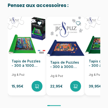
48.000 pièces)
Pensez aux accessoires :
Provenance
Puzzles fabriqués en France
EAN
705988722028
Nombre de pièces
1000 pièces
Dimensions
48 x 67 cm
Tapis de Puzzles
Tapis de P
Tapis de Puzzles
- 300 à 1000
- 300 à 6
- 300 à 3000
pièces
pièces
Pièces
Jig & Puz
Jig & Puz
Jig & Puz
15,95€
22,95€
39,95€