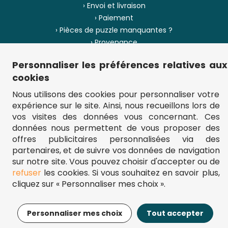
› Envoi et livraison
› Paiement
› Pièces de puzzle manquantes ?
› Provenance
Personnaliser les préférences relatives aux
› Plan du site
cookies
Nous utilisons des cookies pour personnaliser votre
expérience sur le site. Ainsi, nous recueillons lors de
** Frais d'envoi = 6,95 € (France) / gratuit à partir de 45 €.
vos visites des données vous concernant. Ces
fou-de-puzzle.com : le site référence pour acheter des puzzles de
qualité à bon prix.
données nous permettent de vous proposer des
© Fou-de-puzzle.com 2011 - 2026
offres publicitaires personnalisées via des
partenaires, et de suivre vos données de navigation
sur notre site. Vous pouvez choisir d'accepter ou de
refuser
les cookies. Si vous souhaitez en savoir plus,
cliquez sur « Personnaliser mes choix ».
14,95€
Ajouter au panier
Personnaliser mes choix
Tout accepter