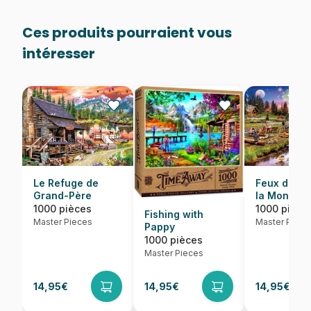
Ces produits pourraient vous
intéresser
Le Refuge de
Feux d'Arti
Grand-Père
la Montag
1000 pièces
1000 pièce
Fishing with
Master Pieces
Master Piece
Pappy
1000 pièces
Master Pieces
14,95€
14,95€
14,95€