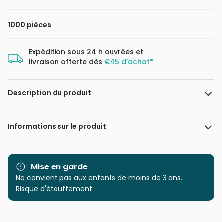
1000 pièces
Expédition sous 24 h ouvrées et
livraison offerte dès
€45 d’achat*
Description du produit
MasterPieces
Informations sur le produit
Marque
Master Pieces
Mise en garde
Catégorie
Ne convient pas aux enfants de moins de 3 ans.
Puzzles - Affiches, Cinéma,
Publicité
Risque d'étouffement.
Age
Puzzle pour Adultes (500 à