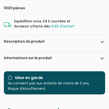
1000 pièces
Expédition sous 24 h ouvrées et
livraison offerte dès
€45 d’achat*
Description du produit
Elif Hürdoğan
Informations sur le produit
Marque
Magnolia
Mise en garde
Catégorie
Ne convient pas aux enfants de moins de 3 ans.
Puzzles - Déco et Objets
Risque d'étouffement.
Age
Puzzle pour Adultes (500 à
48.000 pièces)