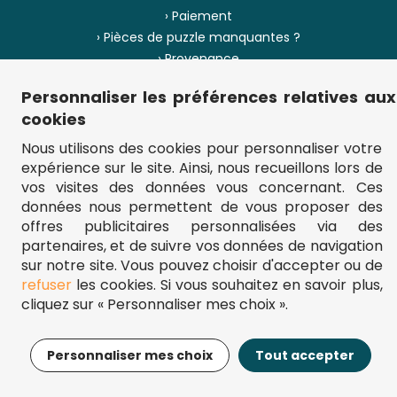
› Paiement
› Pièces de puzzle manquantes ?
› Provenance
Personnaliser les préférences relatives aux
› Plan du site
cookies
Nous utilisons des cookies pour personnaliser votre
expérience sur le site. Ainsi, nous recueillons lors de
** Frais d'envoi = 6,95 € (France) / gratuit à partir de 45 €.
vos visites des données vous concernant. Ces
fou-de-puzzle.com : le site référence pour acheter des puzzles de
données nous permettent de vous proposer des
qualité à bon prix.
© Fou-de-puzzle.com 2011 - 2026
offres publicitaires personnalisées via des
partenaires, et de suivre vos données de navigation
sur notre site. Vous pouvez choisir d'accepter ou de
refuser
les cookies. Si vous souhaitez en savoir plus,
cliquez sur « Personnaliser mes choix ».
17,95€
Ajouter au panier
Personnaliser mes choix
Tout accepter