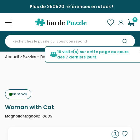
Plus de 250520 références en stock !
0
16 visite(s) sur cette page au cours
Accueil
>
Puzzles - Déco et Objets
>
Woman with Cat
des 7 derniers jours.
En stock
Woman with Cat
Magnolia-8609
Magnolia