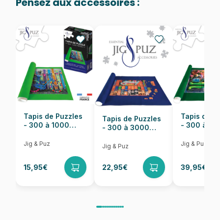
Pensez aux accessoires :
Provenance
Puzzles fabriqués en France
EAN
8699375068627
Nombre de pièces
1000 pièces
Dimensions
68 x 48 cm
Tapis de Puzzles
Tapis de P
Tapis de Puzzles
- 300 à 1000
- 300 à 6
- 300 à 3000
pièces
pièces
Pièces
Jig & Puz
Jig & Puz
Jig & Puz
15,95€
22,95€
39,95€