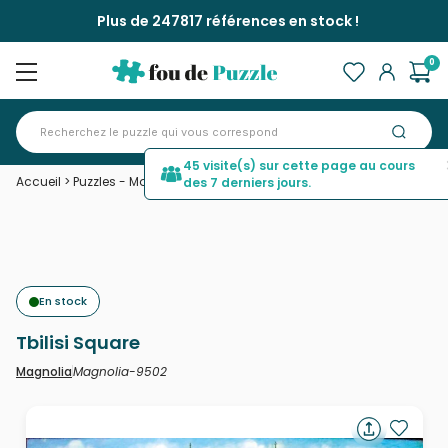
Plus de 247817 références en stock !
0
45 visite(s) sur cette page au cours
Accueil
>
Puzzles - Magasins et Centre Ville
>
Tbilisi Square
des 7 derniers jours.
En stock
Tbilisi Square
Magnolia-9502
Magnolia