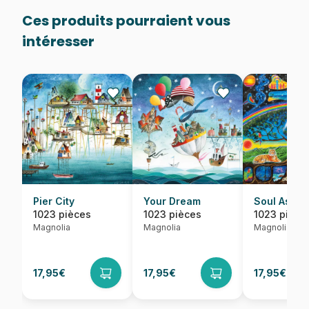
Ces produits pourraient vous
intéresser
Pier City
Your Dream
Soul Ascen
1023 pièces
1023 pièces
1023 pièce
Magnolia
Magnolia
Magnolia
17,95€
17,95€
17,95€