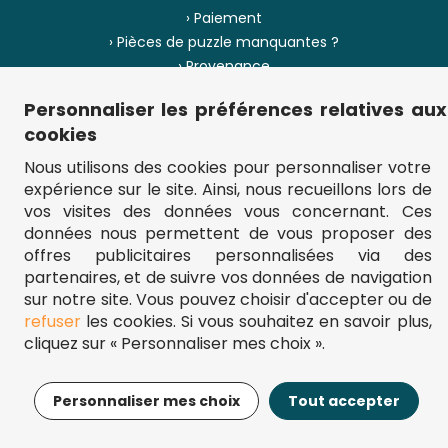
› Paiement
› Pièces de puzzle manquantes ?
› Provenance
Personnaliser les préférences relatives aux
› Plan du site
cookies
Nous utilisons des cookies pour personnaliser votre
expérience sur le site. Ainsi, nous recueillons lors de
** Frais d'envoi = 6,95 € (France) / gratuit à partir de 45 €.
vos visites des données vous concernant. Ces
fou-de-puzzle.com : le site référence pour acheter des puzzles de
données nous permettent de vous proposer des
qualité à bon prix.
© Fou-de-puzzle.com 2011 - 2026
offres publicitaires personnalisées via des
partenaires, et de suivre vos données de navigation
sur notre site. Vous pouvez choisir d'accepter ou de
refuser
les cookies. Si vous souhaitez en savoir plus,
cliquez sur « Personnaliser mes choix ».
17,95€
Ajouter au panier
Personnaliser mes choix
Tout accepter