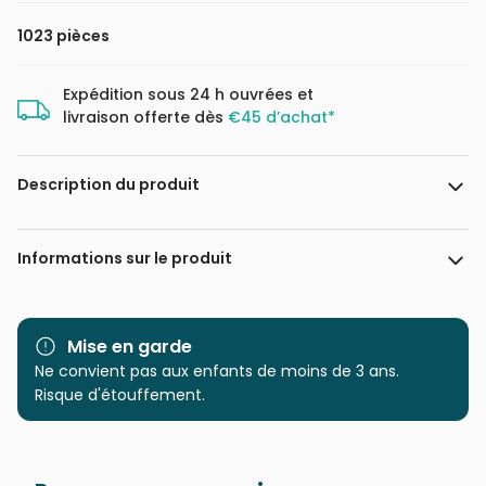
1023 pièces
Expédition sous 24 h ouvrées et
livraison offerte dès
€45 d’achat*
Description du produit
David Martiashvili
Informations sur le produit
Marque
Magnolia
Mise en garde
Catégorie
Ne convient pas aux enfants de moins de 3 ans.
Puzzles - Magasins et
Centre Ville
Risque d'étouffement.
Age
Puzzle pour Adultes (500 à
48.000 pièces)