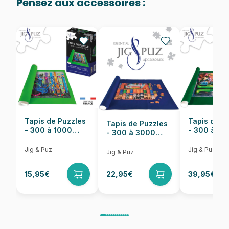
Pensez aux accessoires :
Provenance
Puzzles fabriqués en France
EAN
8699375068597
Nombre de pièces
1023 pièces
Dimensions
60 x 60 cm
Tapis de Puzzles
Tapis de P
Tapis de Puzzles
- 300 à 1000
- 300 à 6
- 300 à 3000
pièces
pièces
Pièces
Jig & Puz
Jig & Puz
Jig & Puz
15,95€
22,95€
39,95€