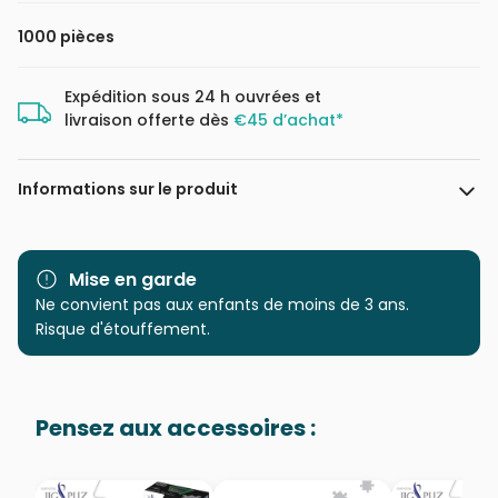
1000 pièces
Expédition sous 24 h ouvrées et
livraison offerte dès
€45 d’achat*
Informations sur le produit
Marque
Magnolia
Mise en garde
Catégorie
Ne convient pas aux enfants de moins de 3 ans.
Puzzles - Villes et Villages
Risque d'étouffement.
Age
Puzzle pour Adultes (500 à
48.000 pièces)
Pensez aux accessoires :
Provenance
Puzzles fabriqués en France
EAN
8699375066739