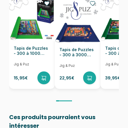
Nombre de pièces
1000 pièces
Dimensions
68 x 48 cm
Tapis de Puzzles
Tapis de P
Tapis de Puzzles
- 300 à 1000
- 300 à 6
- 300 à 3000
pièces
pièces
Pièces
Jig & Puz
Jig & Puz
Jig & Puz
15,95€
22,95€
39,95€
Ces produits pourraient vous
intéresser