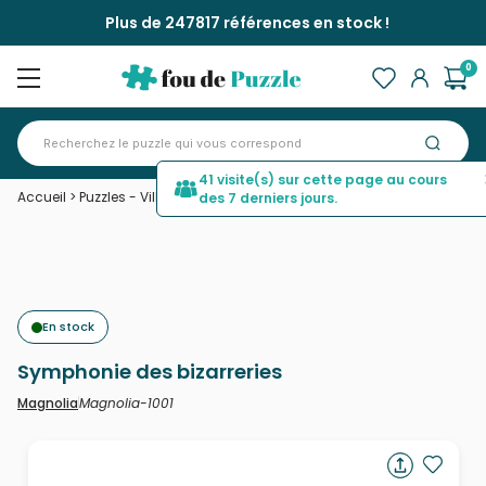
Plus de 247817 références en stock !
0
41 visite(s) sur cette page au cours
Accueil
>
Puzzles - Villes et Villages
>
Symphonie des bizarreries
des 7 derniers jours.
En stock
Symphonie des bizarreries
Magnolia-1001
Magnolia